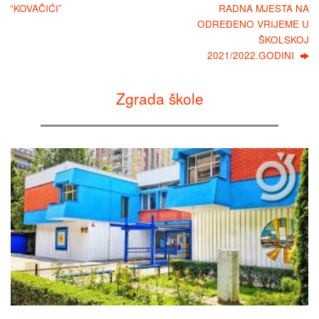
“KOVAČIĆI”
RADNA MJESTA NA
ODREĐENO VRIJEME U
ŠKOLSKOJ
2021/2022.GODINI
Zgrada škole