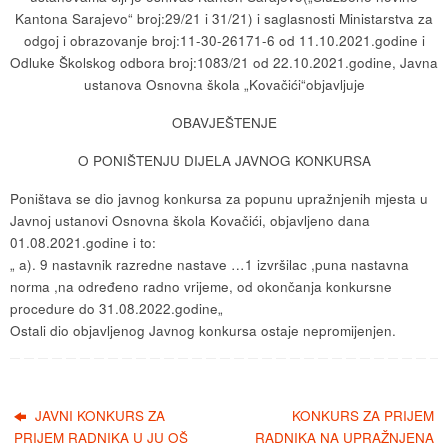
Kantona Sarajevo“ broj:29/21 i 31/21) i saglasnosti Ministarstva za
odgoj i obrazovanje broj:11-30-26171-6 od 11.10.2021.godine i
Odluke Školskog odbora broj:1083/21 od 22.10.2021.godine, Javna
ustanova Osnovna škola „Kovačići“objavljuje
OBAVJEŠTENJE
O PONIŠTENJU DIJELA JAVNOG KONKURSA
Poništava se dio javnog konkursa za popunu upražnjenih mjesta u
Javnoj ustanovi Osnovna škola Kovačići, objavljeno dana
01.08.2021.godine i to:
„ a). 9 nastavnik razredne nastave …1 izvršilac ,puna nastavna
norma ,na određeno radno vrijeme, od okončanja konkursne
procedure do 31.08.2022.godine„
Ostali dio objavljenog Javnog konkursa ostaje nepromijenjen.
JAVNI KONKURS ZA
KONKURS ZA PRIJEM
PRIJEM RADNIKA U JU OŠ
RADNIKA NA UPRAŽNJENA