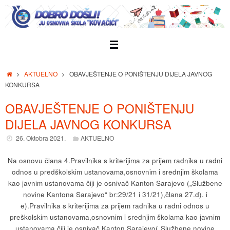
Skip
to
content
Home
AKTUELNO
OBAVJEŠTENJE O PONIŠTENJU DIJELA JAVNOG
KONKURSA
OBAVJEŠTENJE O PONIŠTENJU
DIJELA JAVNOG KONKURSA
26. Oktobra 2021.
AKTUELNO
Na osnovu člana 4.Pravilnika s kriterijima za prijem radnika u radni
odnos u predškolskim ustanovama,osnovnim i srednjim školama
kao javnim ustanovama čiji je osnivač Kanton Sarajevo („Službene
novine Kantona Sarajevo“ br:29/21 i 31/21),člana 27.d). i
e).Pravilnika s kriterijima za prijem radnika u radni odnos u
preškolskim ustanovama,osnovnim i srednjim školama kao javnim
ustanovama čiji je osnivač Kanton Sarajevo(„Službene novine