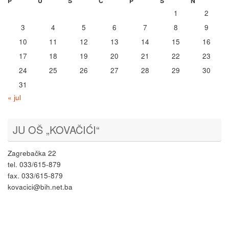
P
U
S
Č
P
S
N
1
2
3
4
5
6
7
8
9
10
11
12
13
14
15
16
17
18
19
20
21
22
23
24
25
26
27
28
29
30
31
« jul
JU OŠ „KOVAČIĆI“
Zagrebačka 22
tel. 033/615-879
fax. 033/615-879
kovacici@bih.net.ba