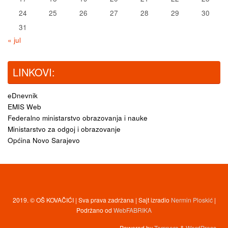
24
25
26
27
28
29
30
31
« jul
LINKOVI:
eDnevnik
EMIS Web
Federalno ministarstvo obrazovanja i nauke
Ministarstvo za odgoj i obrazovanje
Općina Novo Sarajevo
2019. © OŠ KOVAČIĆI | Sva prava zadržana | Sajt izradio
Nermin Ploskić
|
Podržano od
WebFABRIKA
Powered by
Tempera
&
WordPress.