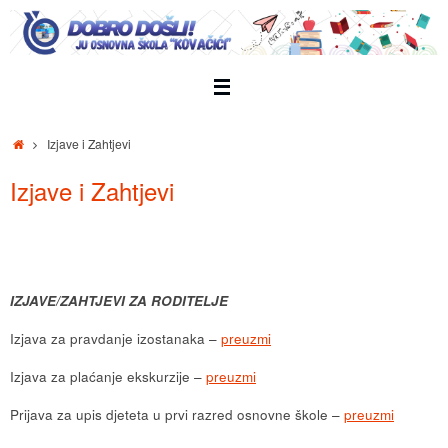
Skip
to
content
Home
Izjave i Zahtjevi
Izjave i Zahtjevi
IZJAVE/ZAHTJEVI ZA RODITELJE
Izjava za pravdanje izostanaka –
preuzmi
Izjava za plaćanje ekskurzije –
preuzmi
Prijava za upis djeteta u prvi razred osnovne škole –
preuzmi