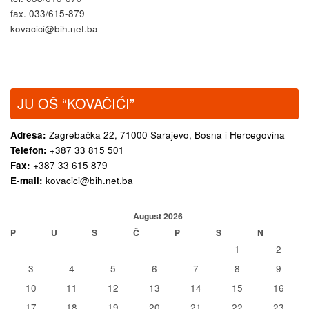
fax. 033/615-879
kovacici@bih.net.ba
JU OŠ “KOVAČIĆI”
Adresa:
Zagrebačka 22,
71000 Sarajevo, Bosna i Hercegovina
Telefon:
+387 33 815 501
Fax:
+387 33 615 879
E-mail:
kovacici@bih.net.ba
August 2026
P
U
S
Č
P
S
N
1
2
3
4
5
6
7
8
9
10
11
12
13
14
15
16
17
18
19
20
21
22
23