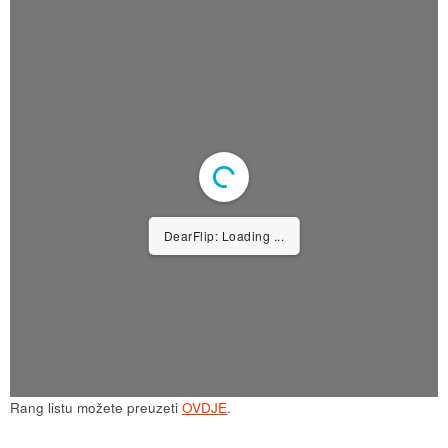
DearFlip: Loading ...
Rang listu možete preuzeti
OVDJE
.