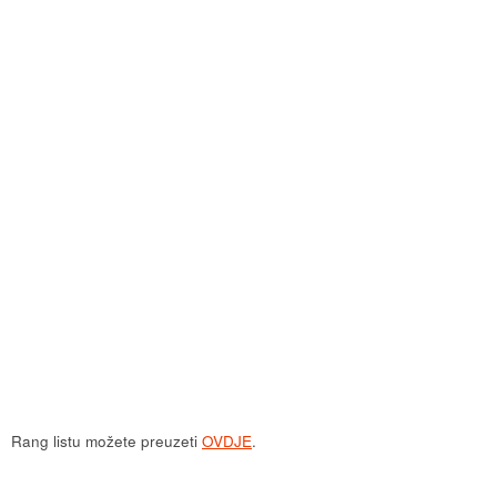
DearFlip: Loading ...
Rang listu možete preuzeti
OVDJE
.