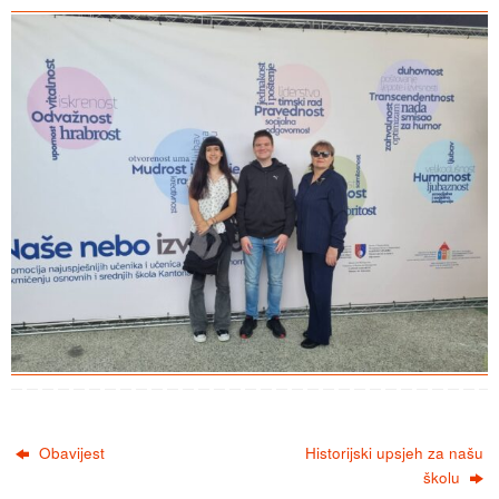
Obavijest
Historijski upsjeh za našu
školu