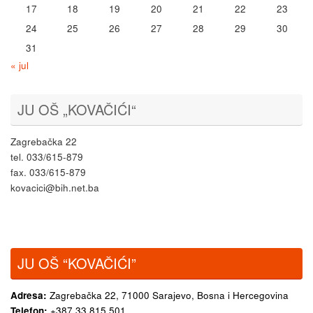
17
18
19
20
21
22
23
24
25
26
27
28
29
30
31
« jul
JU OŠ „KOVAČIĆI“
Zagrebačka 22
tel. 033/615-879
fax. 033/615-879
kovacici@bih.net.ba
JU OŠ “KOVAČIĆI”
Adresa:
Zagrebačka 22,
71000 Sarajevo, Bosna i Hercegovina
Telefon:
+387 33 815 501