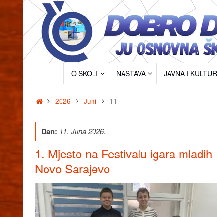
Skip
to
content
Skip
O ŠKOLI
NASTAVA
JAVNA I KULTU
to
content
Home
2026
Juni
11
Dan:
11. Juna 2026.
1. Mjesto na Festivalu igara mladih
Novo Sarajevo