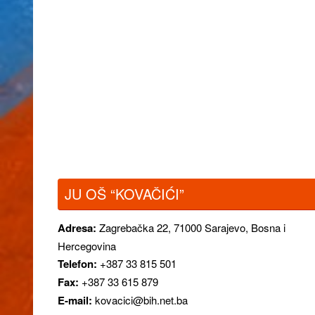
JU OŠ “KOVAČIĆI”
Adresa:
Zagrebačka 22,
71000 Sarajevo, Bosna i
Hercegovina
Telefon:
+387 33 815 501
Fax:
+387 33 615 879
E-mail:
kovacici@bih.net.ba