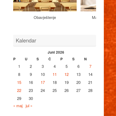
Obavještenje
Maturantima n
Kalendar
Juni 2026
P
U
S
Č
P
S
N
1
2
3
4
5
6
7
8
9
10
11
12
13
14
15
16
17
18
19
20
21
22
23
24
25
26
27
28
29
30
« maj
jul »