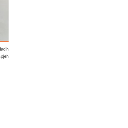
ladih
spjeh