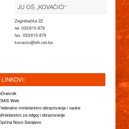
JU OŠ „KOVAČIĆI“
Zagrebačka 22
tel. 033/615-879
fax. 033/615-879
kovacici@bih.net.ba
LINKOVI:
eDnevnik
EMIS Web
Federalno ministarstvo obrazovanja i nauke
Ministarstvo za odgoj i obrazovanje
Općina Novo Sarajevo