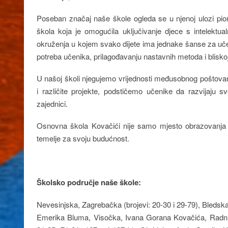
Poseban značaj naše škole ogleda se u njenoj ulozi pion
škola koja je omogućila uključivanje djece s intelekt
okruženja u kojem svako dijete ima jednake šanse za učen
potreba učenika, prilagođavanju nastavnih metoda i bliskoj 
U našoj školi njegujemo vrijednosti međusobnog poštovanj
i različite projekte, podstičemo učenike da razvijaju sv
zajednici.
Osnovna škola Kovačići nije samo mjesto obrazovanja – 
temelje za svoju budućnost.
Školsko područje
naše škole:
Nevesinjska, Zagrebačka (brojevi: 20-30 i 29-79), Bledska
Emerika Bluma, Visočka, Ivana Gorana Kovačića, Radničk