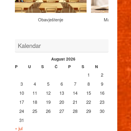
Obavještenje
Maturantima n
Kalendar
August 2026
P
U
S
Č
P
S
N
1
2
3
4
5
6
7
8
9
10
11
12
13
14
15
16
17
18
19
20
21
22
23
24
25
26
27
28
29
30
31
« jul