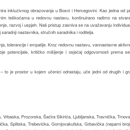
ira inkluzivnog obrazovanja u Bosni i Hercegovini. Kao jedna od p
ualnim teškoćama u redovnu nastavu, kontinuirano radimo na stvar
je, razvoj i uspjeh. Naš pristup zasniva se na uvažavanju individua
saradnji nastavnika, stručnih saradnika i roditelja.
a, tolerancije i empatije. Kroz redovnu nastavu, vannastavne aktivn
oje potencijale, kritičko mišljenje i osjećaj odgovornosti prema se
to je prostor u kojem učenici odrastaju, uče jedni od drugih i g
, Vrbaska, Prozorska, Šaćira Sikirića, Ljubljanska, Travnička, Trnov
a, Splitska, Trebevićka, Gornjovakufska, Grbavička (neparni broj