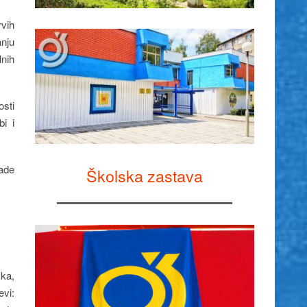
rvih
anju
lnih
osti
bi i
rade
Školska zastava
ska,
evi: