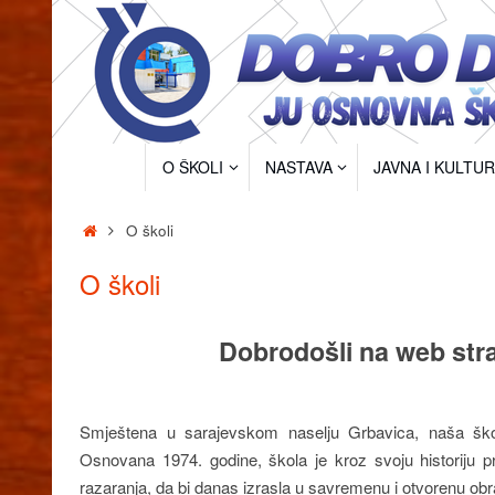
Skip
to
content
Skip
O ŠKOLI
NASTAVA
JAVNA I KULTU
to
content
Home
O školi
O školi
Dobrodošli na web str
Smještena u sarajevskom naselju Grbavica, naša škol
Osnovana 1974. godine, škola je kroz svoju historiju pro
razaranja, da bi danas izrasla u savremenu i otvorenu ob