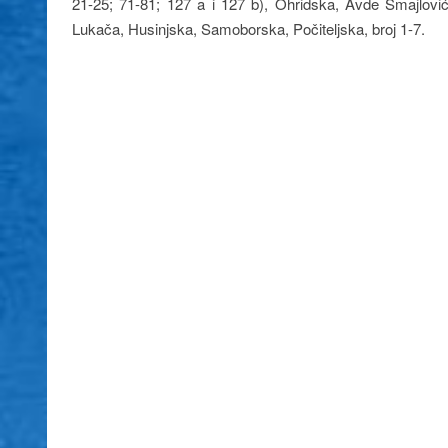
21-25; 71-81; 127 a i 127 b), Ohridska, Avde Smajlovića,
Lukača, Husinjska, Samoborska, Počiteljska, broj 1-7.