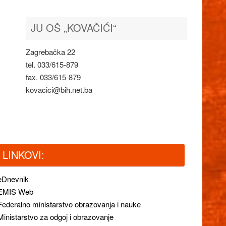
JU OŠ „KOVAČIĆI“
Zagrebačka 22
tel. 033/615-879
fax. 033/615-879
kovacici@bih.net.ba
LINKOVI:
eDnevnik
EMIS Web
Federalno ministarstvo obrazovanja i nauke
Ministarstvo za odgoj i obrazovanje