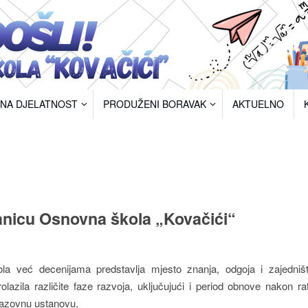
RNA DJELATNOST
PRODUŽENI BORAVAK
AKTUELNO
anicu Osnovna škola „Kovačići“
a već decenijama predstavlja mjesto znanja, odgoja i zajedništ
lazila različite faze razvoja, uključujući i period obnove nakon ra
razovnu ustanovu.