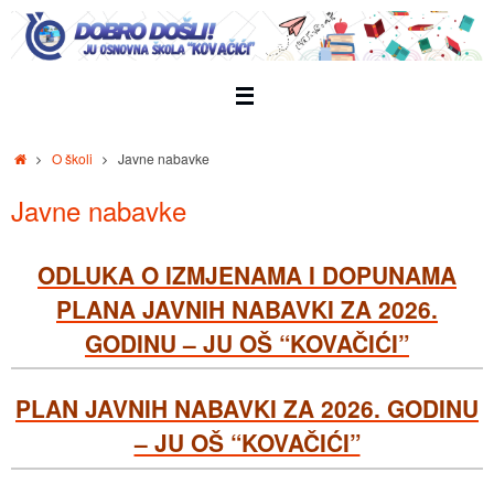
Skip
to
content
Home
O školi
Javne nabavke
Javne nabavke
ODLUKA O IZMJENAMA I DOPUNAMA
PLANA JAVNIH NABAVKI ZA 2026.
GODINU – JU OŠ “KOVAČIĆI”
PLAN JAVNIH NABAVKI ZA 2026. GODINU
– JU OŠ “KOVAČIĆI”