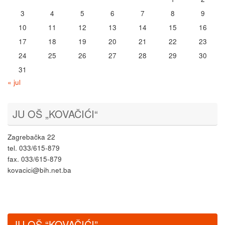
3
4
5
6
7
8
9
10
11
12
13
14
15
16
17
18
19
20
21
22
23
24
25
26
27
28
29
30
31
« jul
JU OŠ „KOVAČIĆI“
Zagrebačka 22
tel. 033/615-879
fax. 033/615-879
kovacici@bih.net.ba
JU OŠ “KOVAČIĆI”