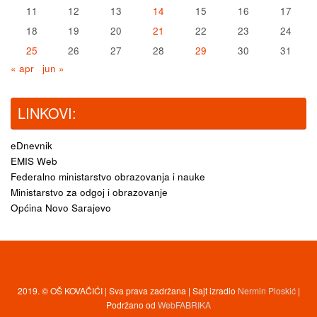
11
12
13
14
15
16
17
18
19
20
21
22
23
24
25
26
27
28
29
30
31
« apr
jun »
LINKOVI:
eDnevnik
EMIS Web
Federalno ministarstvo obrazovanja i nauke
Ministarstvo za odgoj i obrazovanje
Općina Novo Sarajevo
2019. © OŠ KOVAČIĆI | Sva prava zadržana | Sajt izradio
Nermin Ploskić
|
Podržano od
WebFABRIKA