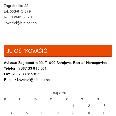
Zagrebačka 22
tel. 033/615-879
fax. 033/615-879
kovacici@bih.net.ba
JU OŠ “KOVAČIĆI”
Adresa:
Zagrebačka 22,
71000 Sarajevo, Bosna i Hercegovina
Telefon:
+387 33 815 501
Fax:
+387 33 615 879
E-mail:
kovacici@bih.net.ba
Maj 2026
P
U
S
Č
P
S
N
1
2
3
4
5
6
7
8
9
10