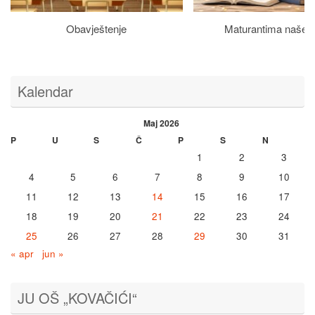
Obavještenje
Maturantima naše š
Kalendar
Maj 2026
P
U
S
Č
P
S
N
1
2
3
4
5
6
7
8
9
10
11
12
13
14
15
16
17
18
19
20
21
22
23
24
25
26
27
28
29
30
31
« apr
jun »
JU OŠ „KOVAČIĆI“