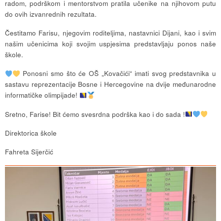
radom, podrškom i mentorstvom pratila učenike na njihovom putu
do ovih izvanrednih rezultata.
Čestitamo Farisu, njegovim roditeljima, nastavnici Dijani, kao i svim
našim učenicima koji svojim uspjesima predstavljaju ponos naše
škole.
Ponosni smo što će OŠ „Kovačići“ imati svog predstavnika u
sastavu reprezentacije Bosne i Hercegovine na dvije međunarodne
informatičke olimpijade!
Sretno, Farise! Bit ćemo svesrdna podrška kao i do sada !
Direktorica škole
Fahreta Sijerčić