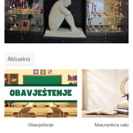
Aktuelno
Obavještenje
Maturantima naše š