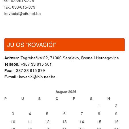
tel. 033/615-879
fax. 033/615-879
kovacici@bih.net.ba
JU OŠ “KOVAČIĆI”
Adresa:
Zagrebačka 22,
71000 Sarajevo, Bosna i Hercegovina
Telefon:
+387 33 815 501
Fax:
+387 33 615 879
E-mail:
kovacici@bih.net.ba
August 2026
P
U
S
Č
P
S
N
1
2
3
4
5
6
7
8
9
10
11
12
13
14
15
16