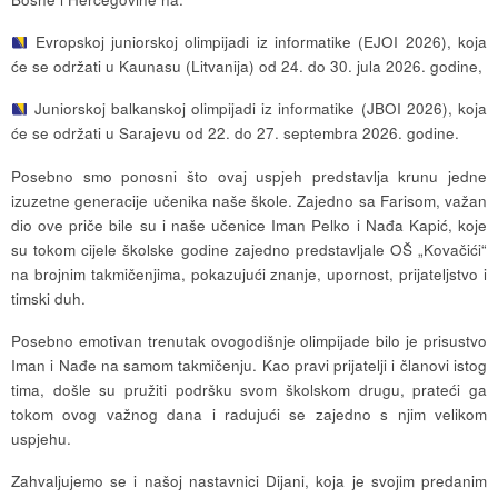
Evropskoj juniorskoj olimpijadi iz informatike (EJOI 2026), koja
će se održati u Kaunasu (Litvanija) od 24. do 30. jula 2026. godine,
Juniorskoj balkanskoj olimpijadi iz informatike (JBOI 2026), koja
će se održati u Sarajevu od 22. do 27. septembra 2026. godine.
Posebno smo ponosni što ovaj uspjeh predstavlja krunu jedne
izuzetne generacije učenika naše škole. Zajedno sa Farisom, važan
dio ove priče bile su i naše učenice Iman Pelko i Nađa Kapić, koje
su tokom cijele školske godine zajedno predstavljale OŠ „Kovačići“
na brojnim takmičenjima, pokazujući znanje, upornost, prijateljstvo i
timski duh.
Posebno emotivan trenutak ovogodišnje olimpijade bilo je prisustvo
Iman i Nađe na samom takmičenju. Kao pravi prijatelji i članovi istog
tima, došle su pružiti podršku svom školskom drugu, prateći ga
tokom ovog važnog dana i radujući se zajedno s njim velikom
uspjehu.
Zahvaljujemo se i našoj nastavnici Dijani, koja je svojim predanim