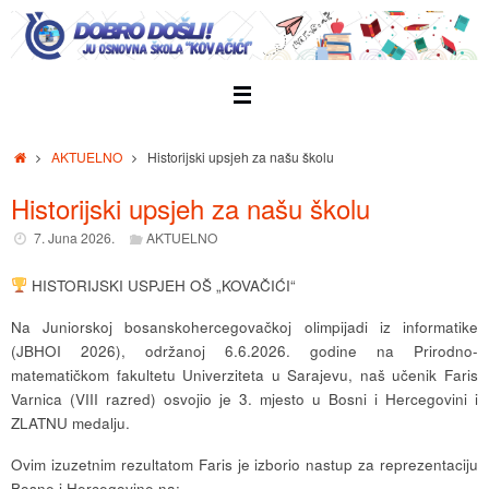
Skip
to
content
Home
AKTUELNO
Historijski upsjeh za našu školu
Historijski upsjeh za našu školu
7. Juna 2026.
AKTUELNO
HISTORIJSKI USPJEH OŠ „KOVAČIĆI“
Na Juniorskoj bosanskohercegovačkoj olimpijadi iz informatike
(JBHOI 2026), održanoj 6.6.2026. godine na Prirodno-
matematičkom fakultetu Univerziteta u Sarajevu, naš učenik Faris
Varnica (VIII razred) osvojio je 3. mjesto u Bosni i Hercegovini i
ZLATNU medalju.
Ovim izuzetnim rezultatom Faris je izborio nastup za reprezentaciju
Bosne i Hercegovine na: