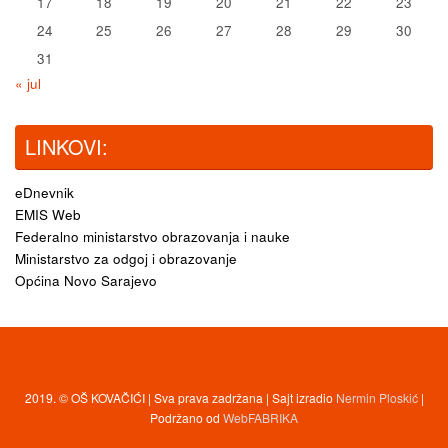
17
18
19
20
21
22
23
24
25
26
27
28
29
30
31
« jul
LINKOVI:
eDnevnik
EMIS Web
Federalno ministarstvo obrazovanja i nauke
Ministarstvo za odgoj i obrazovanje
Općina Novo Sarajevo
2019. © OŠ KOVAČIĆI | Sva prava zadržana | Sajt izradio
Nermin Ploskić
|
Podržano od
WebFABRIKA