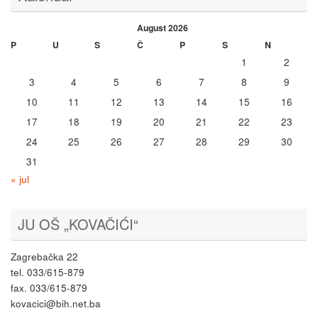
August 2026
P
U
S
Č
P
S
N
1
2
3
4
5
6
7
8
9
10
11
12
13
14
15
16
17
18
19
20
21
22
23
24
25
26
27
28
29
30
31
« jul
JU OŠ „KOVAČIĆI“
Zagrebačka 22
tel. 033/615-879
fax. 033/615-879
kovacici@bih.net.ba