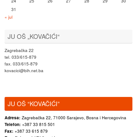
24
25
26
27
28
29
30
31
« jul
JU OŠ „KOVAČIĆI“
Zagrebačka 22
tel. 033/615-879
fax. 033/615-879
kovacici@bih.net.ba
JU OŠ “KOVAČIĆI”
Adresa:
Zagrebačka 22,
71000 Sarajevo, Bosna i Hercegovina
Telefon:
+387 33 815 501
Fax:
+387 33 615 879