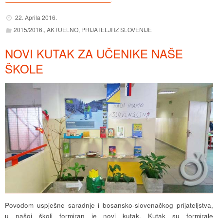
22. Aprila 2016.
2015/2016.
,
AKTUELNO
,
PRIJATELJI IZ SLOVENIJE
NOVI KUTAK ZA UČENIKE NAŠE
ŠKOLE
Povodom uspješne saradnje i bosansko-slovenačkog prijateljstva,
u našoj školi formiran je novi kutak. Kutak su formirale