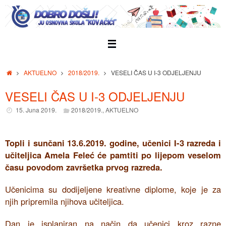
Skip
to
content
Home
AKTUELNO
2018/2019.
VESELI ČAS U I-3 ODJELJENJU
VESELI ČAS U I-3 ODJELJENJU
15. Juna 2019.
2018/2019.
,
AKTUELNO
Topli i sunčani 13.6.2019. godine, učenici I-3 razreda i
učiteljica Amela Feleć će pamtiti po lijepom veselom
času povodom završetka prvog razreda.
Učenicima su dodijeljene kreativne diplome, koje je za
njih pripremila njihova učiteljica.
Dan je isplaniran na način da učenici kroz razne