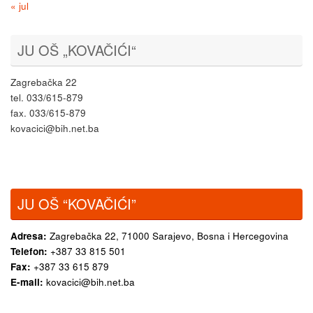
« jul
JU OŠ „KOVAČIĆI“
Zagrebačka 22
tel. 033/615-879
fax. 033/615-879
kovacici@bih.net.ba
JU OŠ “KOVAČIĆI”
Adresa:
Zagrebačka 22,
71000 Sarajevo, Bosna i Hercegovina
Telefon:
+387 33 815 501
Fax:
+387 33 615 879
E-mail:
kovacici@bih.net.ba