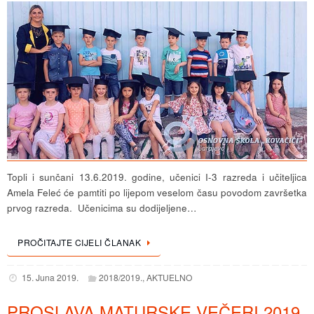
Topli i sunčani 13.6.2019. godine, učenici I-3 razreda i učiteljica
Amela Feleć će pamtiti po lijepom veselom času povodom završetka
prvog razreda. Učenicima su dodijeljene…
PROČITAJTE CIJELI ČLANAK
15. Juna 2019.
2018/2019.
,
AKTUELNO
PROSLAVA MATURSKE VEČERI 2019.