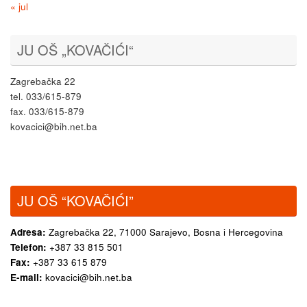
« jul
JU OŠ „KOVAČIĆI“
Zagrebačka 22
tel. 033/615-879
fax. 033/615-879
kovacici@bih.net.ba
JU OŠ “KOVAČIĆI”
Adresa:
Zagrebačka 22,
71000 Sarajevo, Bosna i Hercegovina
Telefon:
+387 33 815 501
Fax:
+387 33 615 879
E-mail:
kovacici@bih.net.ba