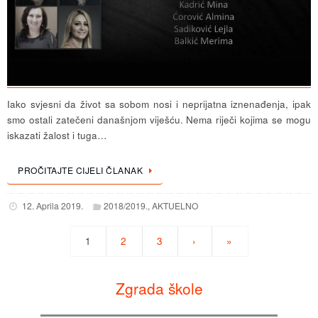
Iako svjesni da život sa sobom nosi i neprijatna iznenađenja, ipak
smo ostali zatečeni današnjom viješću. Nema riječi kojima se mogu
iskazati žalost i tuga…
PROČITAJTE CIJELI ČLANAK
12. Aprila 2019.
2018/2019.
,
AKTUELNO
1
2
3
›
»
Zgrada škole