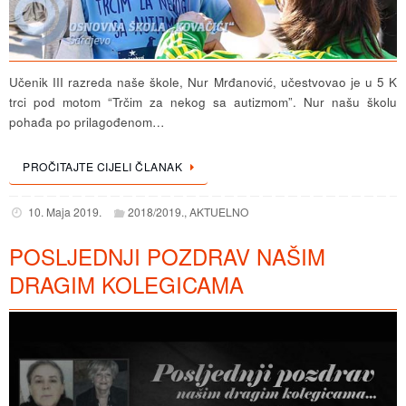
Učenik III razreda naše škole, Nur Mrđanović, učestvovao je u 5 K
trci pod motom “Trčim za nekog sa autizmom”. Nur našu školu
pohađa po prilagođenom…
PROČITAJTE CIJELI ČLANAK
10. Maja 2019.
2018/2019.
,
AKTUELNO
POSLJEDNJI POZDRAV NAŠIM
DRAGIM KOLEGICAMA