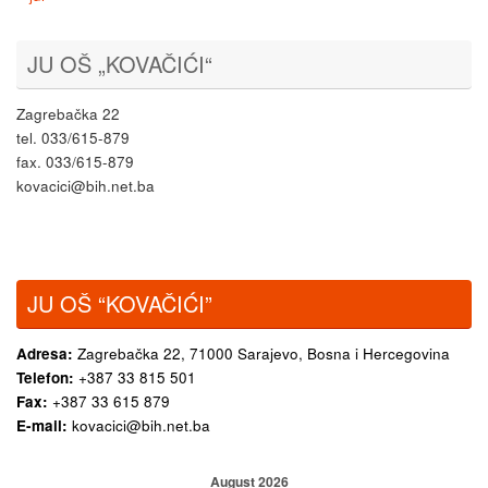
JU OŠ „KOVAČIĆI“
Zagrebačka 22
tel. 033/615-879
fax. 033/615-879
kovacici@bih.net.ba
JU OŠ “KOVAČIĆI”
Adresa:
Zagrebačka 22,
71000 Sarajevo, Bosna i Hercegovina
Telefon:
+387 33 815 501
Fax:
+387 33 615 879
E-mail:
kovacici@bih.net.ba
August 2026