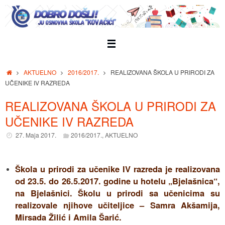
Skip
to
content
Home
AKTUELNO
2016/2017.
REALIZOVANA ŠKOLA U PRIRODI ZA
UČENIKE IV RAZREDA
REALIZOVANA ŠKOLA U PRIRODI ZA
UČENIKE IV RAZREDA
27. Maja 2017.
2016/2017.
,
AKTUELNO
Škola u prirodi za učenike IV razreda je realizovana
od 23.5. do 26.5.2017. godine u hotelu „Bjelašnica“,
na Bjelašnici. Školu u prirodi sa učenicima su
realizovale njihove učiteljice – Samra Akšamija,
Mirsada Žilić i Amila Šarić.