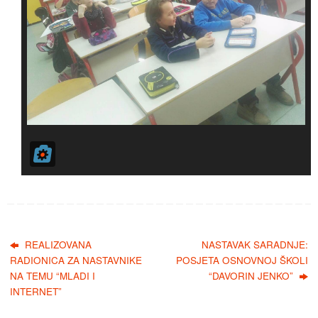
REALIZOVANA
NASTAVAK SARADNJE:
RADIONICA ZA NASTAVNIKE
POSJETA OSNOVNOJ ŠKOLI
NA TEMU “MLADI I
“DAVORIN JENKO”
INTERNET”