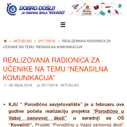
Skip
to
content
Home
AKTUELNO
2017/2018.
REALIZOVANA RADIONICA ZA
UČENIKE NA TEMU “NENASILNA KOMUNIKACIJA”
REALIZOVANA RADIONICA ZA
UČENIKE NA TEMU “NENASILNA
KOMUNIKACIJA”
28. Marta 2018.
2017/2018.
,
AKTUELNO
KJU “ Porodično savjetovalište” je u februaru ove
godine počela realizaciju projekta
“Porodično u
Vašoj osnovnoj školi”
u saradnji sa OŠ
“Kovačići“.
Projekt “Porodično u Vašoj osnovnoj školi”