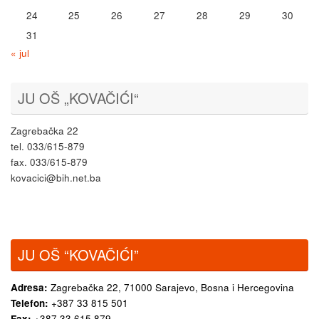
24
25
26
27
28
29
30
31
« jul
JU OŠ „KOVAČIĆI“
Zagrebačka 22
tel. 033/615-879
fax. 033/615-879
kovacici@bih.net.ba
JU OŠ “KOVAČIĆI”
Adresa:
Zagrebačka 22,
71000 Sarajevo, Bosna i Hercegovina
Telefon:
+387 33 815 501
Fax:
+387 33 615 879