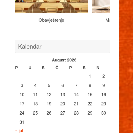
Obavještenje
Maturantima n
Kalendar
August 2026
P
U
S
Č
P
S
N
1
2
3
4
5
6
7
8
9
10
11
12
13
14
15
16
17
18
19
20
21
22
23
24
25
26
27
28
29
30
31
« jul