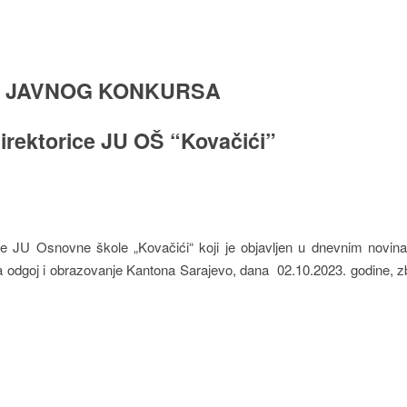
E JAVNOG KONKURSA
direktorice JU OŠ “Kovačići”
ice JU Osnovne škole „Kovačići“ koji je objavljen u dnevnim novi
za odgoj i obrazovanje Kantona Sarajevo, dana 02.10.2023. godine, 