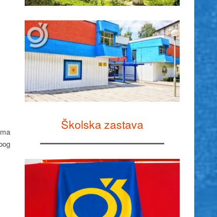
Školska zastava
nama
zbog