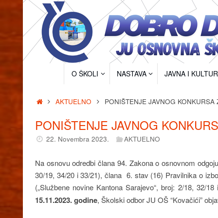
Skip
to
content
Skip
O ŠKOLI
NASTAVA
JAVNA I KULTU
to
content
Home
AKTUELNO
PONIŠTENJE JAVNOG KONKURSA 
PONIŠTENJE JAVNOG KONKURS
22. Novembra 2023.
AKTUELNO
Na osnovu odredbi člana 94. Zakona o osnovnom odgoju i
30/19, 34/20 i 33/21), člana 6. stav (16) Pravilnika o iz
(„Službene novine Kantona Sarajevo“, broj: 2/18, 32/1
15.11.2023. godine
, Školski odbor JU OŠ “Kovačići” objav