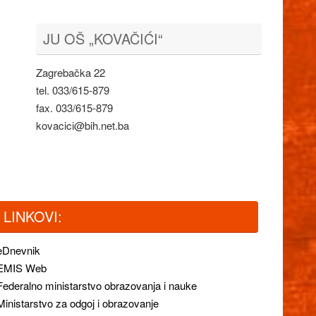
JU OŠ „KOVAČIĆI“
Zagrebačka 22
tel. 033/615-879
fax. 033/615-879
kovacici@bih.net.ba
LINKOVI:
eDnevnik
EMIS Web
Federalno ministarstvo obrazovanja i nauke
Ministarstvo za odgoj i obrazovanje