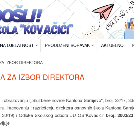
RNA DJELATNOST
PRODUŽENI BORAVAK
AKTUELNO
ZA IZBOR DIREKTORA
A ZA IZBOR DIREKTORA
 obrazovanju („Službene novine Kantona Sarajevo“, broj: 23/17, 33
boru, imenovanju i razrješenju direktora osnovnih škola Kantona Sara
8 i 30/19) i Odluke Školskog odbora JU OŠ”Kovačići”
broj: 2003/23
ljuje