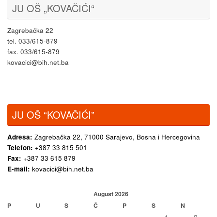
JU OŠ „KOVAČIĆI“
Zagrebačka 22
tel. 033/615-879
fax. 033/615-879
kovacici@bih.net.ba
JU OŠ “KOVAČIĆI”
Adresa:
Zagrebačka 22,
71000 Sarajevo, Bosna i Hercegovina
Telefon:
+387 33 815 501
Fax:
+387 33 615 879
E-mail:
kovacici@bih.net.ba
August 2026
P
U
S
Č
P
S
N