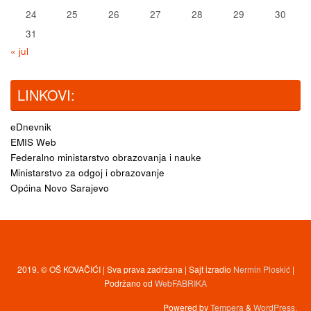
24
25
26
27
28
29
30
31
« jul
LINKOVI:
eDnevnik
EMIS Web
Federalno ministarstvo obrazovanja i nauke
Ministarstvo za odgoj i obrazovanje
Općina Novo Sarajevo
2019. © OŠ KOVAČIĆI | Sva prava zadržana | Sajt izradio
Nermin Ploskić
|
Podržano od
WebFABRIKA
Powered by
Tempera
&
WordPress.