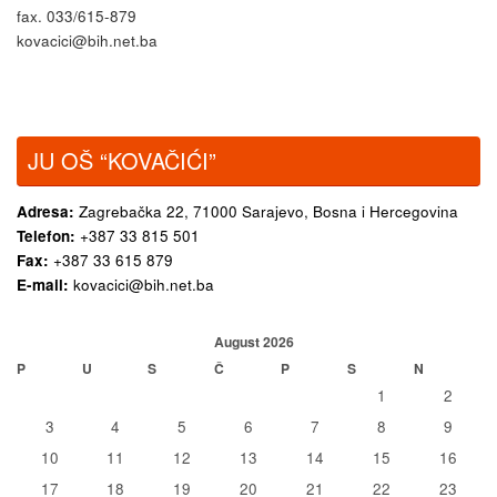
fax. 033/615-879
kovacici@bih.net.ba
JU OŠ “KOVAČIĆI”
Adresa:
Zagrebačka 22,
71000 Sarajevo, Bosna i Hercegovina
Telefon:
+387 33 815 501
Fax:
+387 33 615 879
E-mail:
kovacici@bih.net.ba
August 2026
P
U
S
Č
P
S
N
1
2
3
4
5
6
7
8
9
10
11
12
13
14
15
16
17
18
19
20
21
22
23