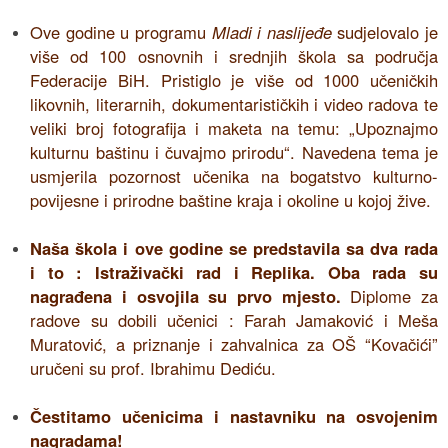
Ove godine u programu
Mladi i naslijeđe
sudjelovalo je
više od 100 osnovnih i srednjih škola sa područja
Federacije BiH. Pristiglo je više od 1000 učeničkih
likovnih, literarnih, dokumentarističkih i video radova te
veliki broj fotografija i maketa na temu: „Upoznajmo
kulturnu baštinu i čuvajmo prirodu“. Navedena tema je
usmjerila pozornost učenika na bogatstvo kulturno-
povijesne i prirodne baštine kraja i okoline u kojoj žive.
Naša škola i ove godine se predstavila sa dva rada
i to : Istraživački rad i Replika. Oba rada su
nagrađena i osvojila su prvo mjesto.
Diplome za
radove su dobili učenici : Farah Jamaković i Meša
Muratović, a priznanje i zahvalnica za OŠ “Kovačići”
uručeni su prof. Ibrahimu Dediću.
Čestitamo učenicima i nastavniku na osvojenim
nagradama!