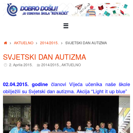
Skip
to
content
Home
AKTUELNO
2014/2015.
SVJETSKI DAN AUTIZMA
SVJETSKI DAN AUTIZMA
2. Aprila 2015.
2014/2015.
,
AKTUELNO
02.04.2015. godine
članovi Vijeća učenika naše škole
obilježili su Svjetski dan autizma. Akcija “Light it up blue”