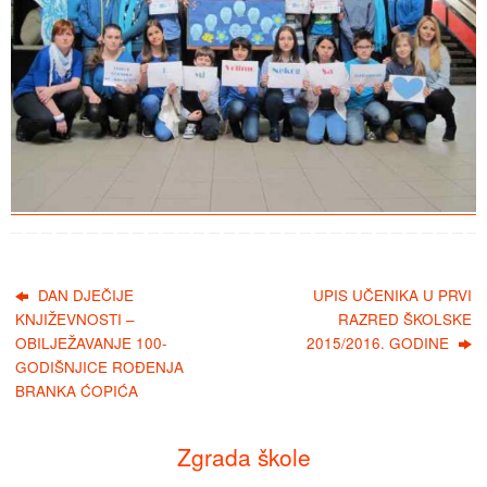
DAN DJEČIJE
UPIS UČENIKA U PRVI
KNJIŽEVNOSTI –
RAZRED ŠKOLSKE
OBILJEŽAVANJE 100-
2015/2016. GODINE
GODIŠNJICE ROĐENJA
BRANKA ĆOPIĆA
Zgrada škole