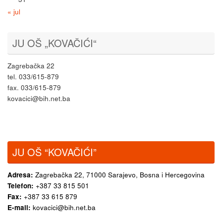
« jul
JU OŠ „KOVAČIĆI“
Zagrebačka 22
tel. 033/615-879
fax. 033/615-879
kovacici@bih.net.ba
JU OŠ “KOVAČIĆI”
Adresa:
Zagrebačka 22,
71000 Sarajevo, Bosna i Hercegovina
Telefon:
+387 33 815 501
Fax:
+387 33 615 879
E-mail:
kovacici@bih.net.ba