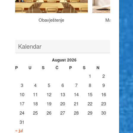
Obavještenje
Maturantima n
Kalendar
August 2026
P
U
S
Č
P
S
N
1
2
3
4
5
6
7
8
9
10
11
12
13
14
15
16
17
18
19
20
21
22
23
24
25
26
27
28
29
30
31
« jul