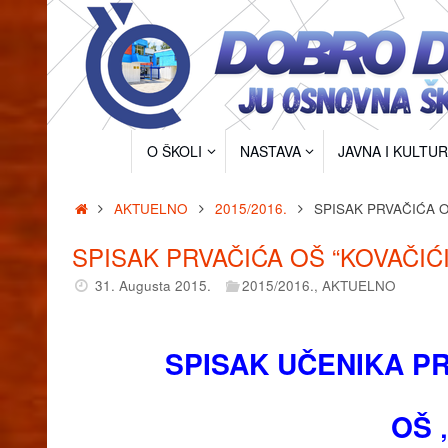
Skip
to
content
Skip
O ŠKOLI
NASTAVA
JAVNA I KULTU
to
content
Home
AKTUELNO
2015/2016.
SPISAK PRVAČIĆA O
SPISAK PRVAČIĆA OŠ “KOVAČIĆI
31. Augusta 2015.
2015/2016.
,
AKTUELNO
SPISAK UČENIKA P
OŠ 