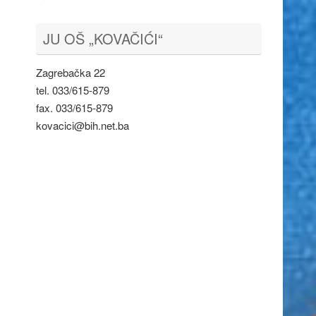
JU OŠ „KOVAČIĆI“
Zagrebačka 22
tel. 033/615-879
fax. 033/615-879
kovacici@bih.net.ba