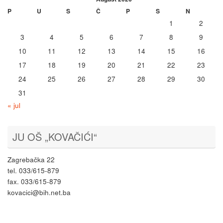
P
U
S
Č
P
S
N
1
2
3
4
5
6
7
8
9
10
11
12
13
14
15
16
17
18
19
20
21
22
23
24
25
26
27
28
29
30
31
« jul
JU OŠ „KOVAČIĆI“
Zagrebačka 22
tel. 033/615-879
fax. 033/615-879
kovacici@bih.net.ba