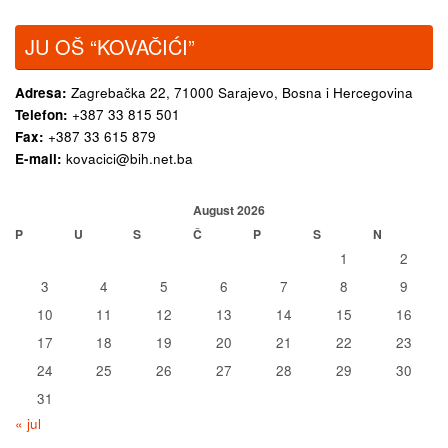
JU OŠ “KOVAČIĆI”
Adresa:
Zagrebačka 22,
71000 Sarajevo, Bosna i Hercegovina
Telefon:
+387 33 815 501
Fax:
+387 33 615 879
E-mail:
kovacici@bih.net.ba
August 2026
P
U
S
Č
P
S
N
1
2
3
4
5
6
7
8
9
10
11
12
13
14
15
16
17
18
19
20
21
22
23
24
25
26
27
28
29
30
31
« jul