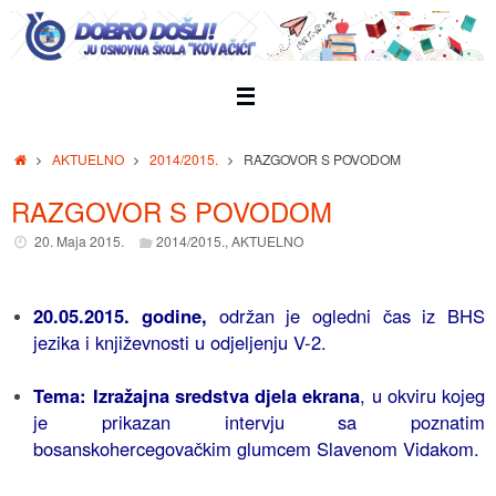
Skip
to
content
Home
AKTUELNO
2014/2015.
RAZGOVOR S POVODOM
RAZGOVOR S POVODOM
20. Maja 2015.
2014/2015.
,
AKTUELNO
20.05.2015. godine,
održan je ogledni čas iz BHS
jezika i književnosti u odjeljenju V-2.
Tema: Izražajna sredstva djela ekrana
, u okviru kojeg
je prikazan intervju sa poznatim
bosanskohercegovačkim glumcem Slavenom Vidakom.