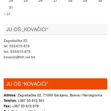
24
25
26
27
28
29
30
31
« jul
JU OŠ „KOVAČIĆI“
Zagrebačka 22
tel. 033/615-879
fax. 033/615-879
kovacici@bih.net.ba
JU OŠ “KOVAČIĆI”
Adresa:
Zagrebačka 22,
71000 Sarajevo, Bosna i Hercegovina
Telefon:
+387 33 815 501
Fax:
+387 33 615 879