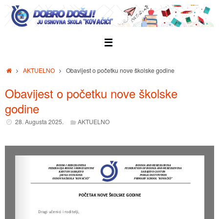
Skip
to
content
Home
AKTUELNO
Obavijest o početku nove školske godine
Obavijest o početku nove školske
godine
28. Augusta 2025.
AKTUELNO