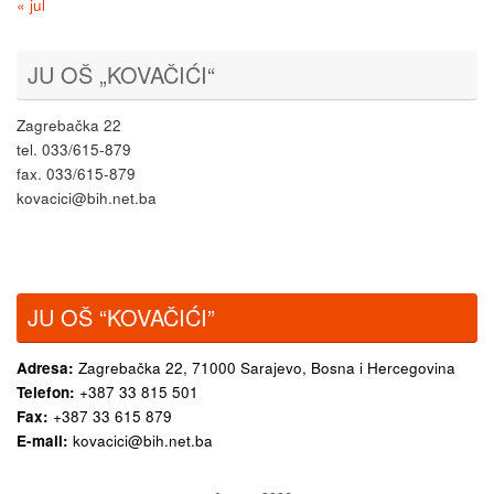
« jul
JU OŠ „KOVAČIĆI“
Zagrebačka 22
tel. 033/615-879
fax. 033/615-879
kovacici@bih.net.ba
JU OŠ “KOVAČIĆI”
Adresa:
Zagrebačka 22,
71000 Sarajevo, Bosna i Hercegovina
Telefon:
+387 33 815 501
Fax:
+387 33 615 879
E-mail:
kovacici@bih.net.ba