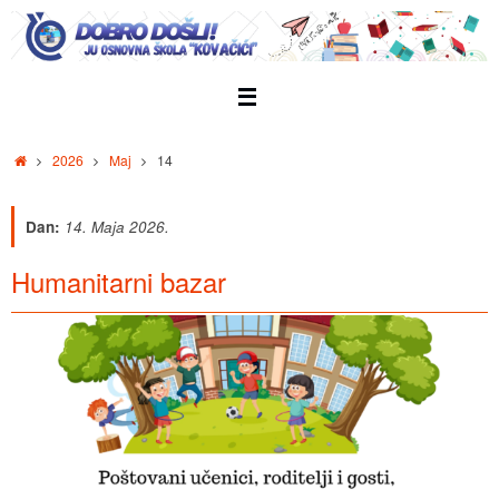
Skip
to
content
Home
2026
Maj
14
Dan:
14. Maja 2026.
Humanitarni bazar