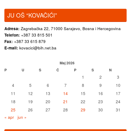
JU OŠ “KOVAČIĆI”
Adresa:
Zagrebačka 22,
71000 Sarajevo, Bosna i Hercegovina
Telefon:
+387 33 815 501
Fax:
+387 33 615 879
E-mail:
kovacici@bih.net.ba
Maj 2026
P
U
S
Č
P
S
N
1
2
3
4
5
6
7
8
9
10
11
12
13
14
15
16
17
18
19
20
21
22
23
24
25
26
27
28
29
30
31
« apr
jun »