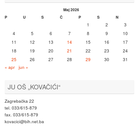
Maj 2026
P
U
S
Č
P
S
N
1
2
3
4
5
6
7
8
9
10
11
12
13
14
15
16
17
18
19
20
21
22
23
24
25
26
27
28
29
30
31
« apr
jun »
JU OŠ „KOVAČIĆI“
Zagrebačka 22
tel. 033/615-879
fax. 033/615-879
kovacici@bih.net.ba