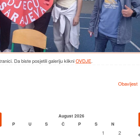
nici. Da biste posjetili galeriju klikni
OVDJE
.
Obavijest
August 2026
P
U
S
Č
P
S
N
1
2