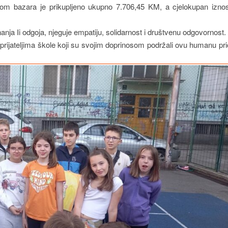
tokom bazara je prikupljeno ukupno 7.706,45 KM, a cjelokupan izno
nja Ii odgoja, njeguje empatiju, solidarnost i društvenu odgovornost.
prijateljima škole koji su svojim doprinosom podržali ovu humanu pri