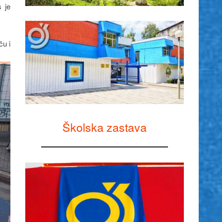
s je
ču i
Školska zastava