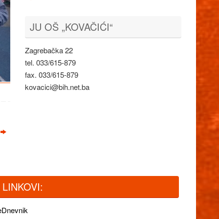
JU OŠ „KOVAČIĆI“
Zagrebačka 22
tel. 033/615-879
fax. 033/615-879
kovacici@bih.net.ba
LINKOVI:
eDnevnik