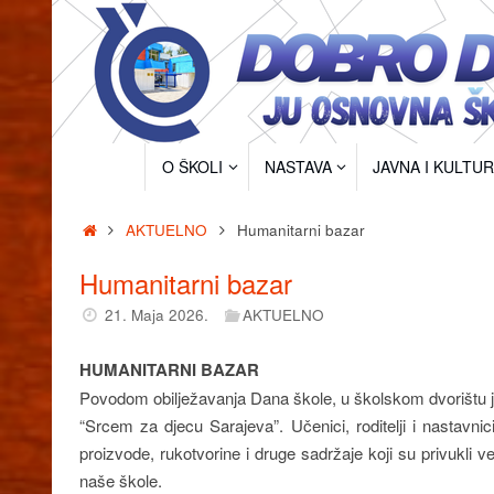
Skip
to
content
Skip
O ŠKOLI
NASTAVA
JAVNA I KULTU
to
content
Home
AKTUELNO
Humanitarni bazar
Humanitarni bazar
21. Maja 2026.
AKTUELNO
HUMANITARNI BAZAR
Povodom obilježavanja Dana škole, u školskom dvorištu je
“Srcem za djecu Sarajeva”. Učenici, roditelji i nastavni
proizvode, rukotvorine i druge sadržaje koji su privukli v
naše škole.