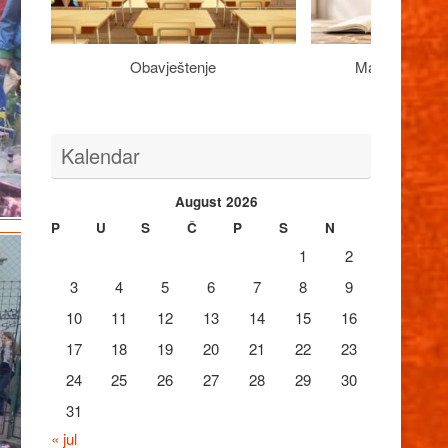
Obavještenje
Maturantima n
Kalendar
August 2026
P
U
S
Č
P
S
N
1
2
3
4
5
6
7
8
9
10
11
12
13
14
15
16
17
18
19
20
21
22
23
24
25
26
27
28
29
30
31
« jul