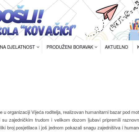
RNA DJELATNOST
PRODUŽENI BORAVAK
AKTUELNO
 u organizaciji Vijeća roditelja, realizovan humanitarni bazar pod m
ci su zajedničkim trudom i velikom dozom ljubavi pripremili raznov
eliki broj posjetilaca i još jednom pokazali snagu zajedništva i human