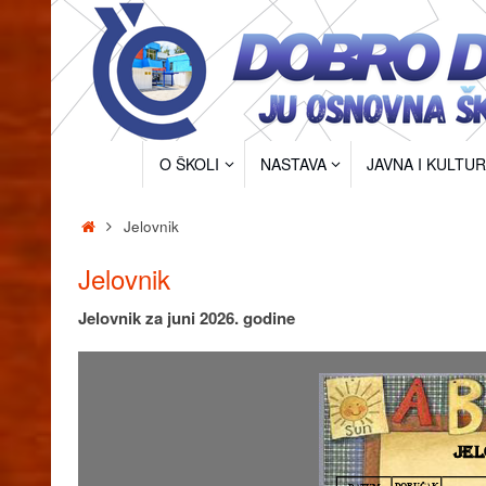
Skip
to
content
Skip
O ŠKOLI
NASTAVA
JAVNA I KULTU
to
content
Home
Jelovnik
Jelovnik
Jelovnik za juni 2026. godine