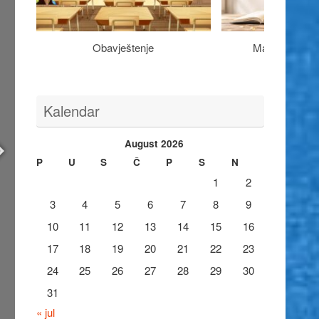
Obavještenje
Maturantima n
Kalendar
August 2026
P
U
S
Č
P
S
N
1
2
3
4
5
6
7
8
9
10
11
12
13
14
15
16
17
18
19
20
21
22
23
24
25
26
27
28
29
30
31
« jul