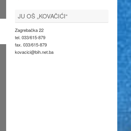
JU OŠ „KOVAČIĆI“
Zagrebačka 22
tel. 033/615-879
fax. 033/615-879
kovacici@bih.net.ba