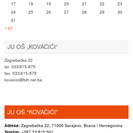
17
18
19
20
21
22
23
24
25
26
27
28
29
30
31
« jul
JU OŠ „KOVAČIĆI“
Zagrebačka 22
tel. 033/615-879
fax. 033/615-879
kovacici@bih.net.ba
JU OŠ “KOVAČIĆI”
Adresa:
Zagrebačka 22,
71000 Sarajevo, Bosna i Hercegovina
Telefon:
+387 33 815 501