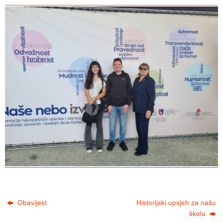
Obavijest
Historijski upsjeh za našu
školu