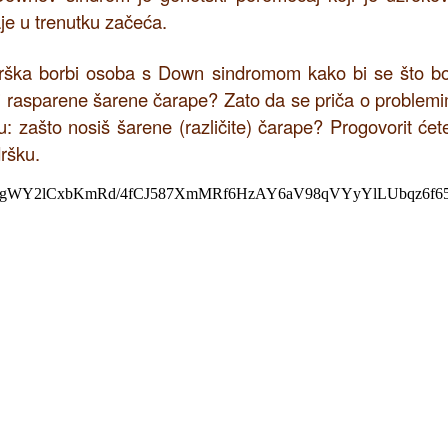
e u trenutku začeća.
rška borbi osoba s Down sindromom kako bi se što bo
iti rasparene šarene čarape? Zato da se priča o problem
zašto nosiš šarene (različite) čarape? Progovorit ćet
ršku.