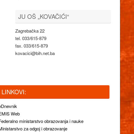
JU OŠ „KOVAČIĆI“
Zagrebačka 22
tel. 033/615-879
fax. 033/615-879
kovacici@bih.net.ba
LINKOVI:
eDnevnik
EMIS Web
Federalno ministarstvo obrazovanja i nauke
Ministarstvo za odgoj i obrazovanje