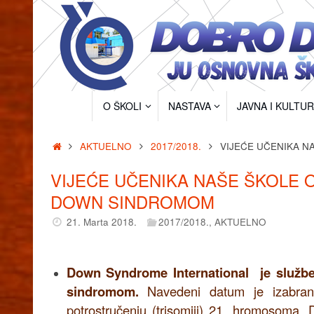
Skip
to
content
Skip
O ŠKOLI
NASTAVA
JAVNA I KULTU
to
content
Home
AKTUELNO
2017/2018.
VIJEĆE UČENIKA N
VIJEĆE UČENIKA NAŠE ŠKOLE O
DOWN SINDROMOM
21. Marta 2018.
2017/2018.
,
AKTUELNO
Down Syndrome International je služb
sindromom.
Navedeni datum je izabran
potrostručenju (trisomiji) 21. hromosoma.