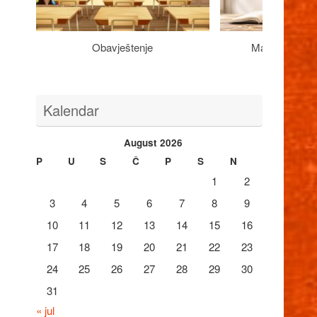
Obavještenje
Maturantima n
Kalendar
August 2026
P
U
S
Č
P
S
N
1
2
3
4
5
6
7
8
9
10
11
12
13
14
15
16
17
18
19
20
21
22
23
24
25
26
27
28
29
30
31
« jul