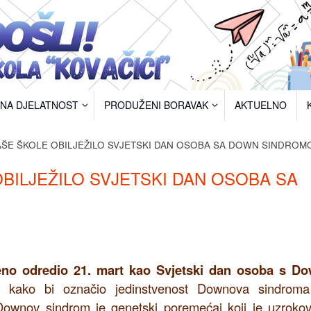
RNA DJELATNOST
PRODUŽENI BORAVAK
AKTUELNO
AŠE ŠKOLE OBILJEŽILO SVJETSKI DAN OSOBA SA DOWN SINDROM
BILJEŽILO SVJETSKI DAN OSOBA SA
eno odredio 21. mart kao Svjetski dan osoba s D
 kako bi označio jedinstvenost Downova sindrom
 Downov sindrom je genetski poremećaj koji je uzroko