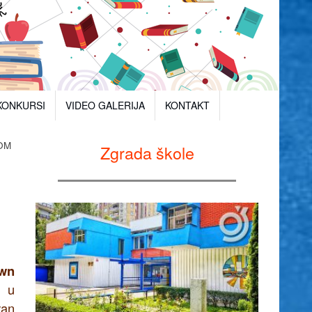
KONKURSI
VIDEO GALERIJA
KONTAKT
OM
Zgrada škole
own
a u
van