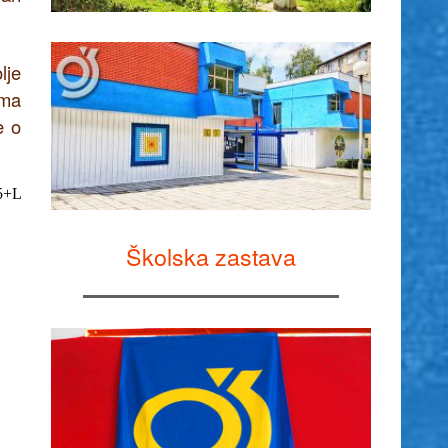
lje
ima
e o
Školska zastava