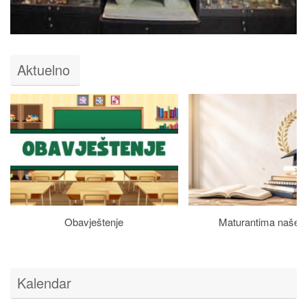
Aktuelno
Obavještenje
Maturantima naše š
Kalendar