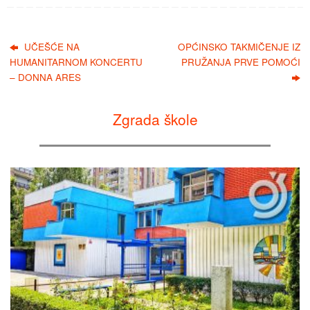
UČEŠĆE NA
OPĆINSKO TAKMIČENJE IZ
HUMANITARNOM KONCERTU
PRUŽANJA PRVE POMOĆI
– DONNA ARES
Zgrada škole