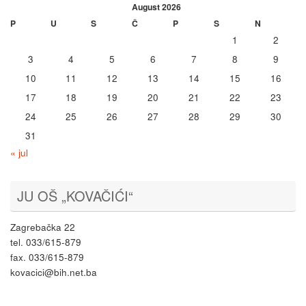
August 2026
P
U
S
Č
P
S
N
1
2
3
4
5
6
7
8
9
10
11
12
13
14
15
16
17
18
19
20
21
22
23
24
25
26
27
28
29
30
31
« jul
JU OŠ „KOVAČIĆI“
Zagrebačka 22
tel. 033/615-879
fax. 033/615-879
kovacici@bih.net.ba