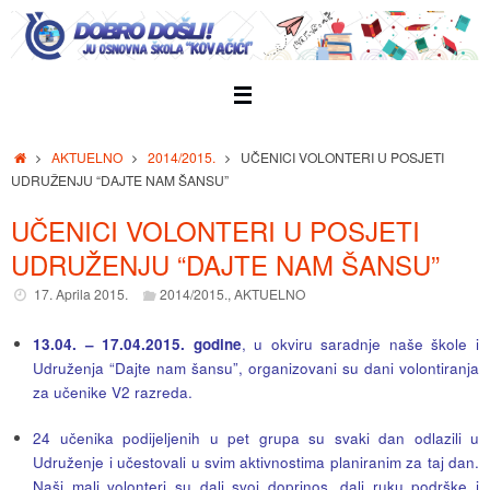
Skip
to
content
Home
AKTUELNO
2014/2015.
UČENICI VOLONTERI U POSJETI
UDRUŽENJU “DAJTE NAM ŠANSU”
UČENICI VOLONTERI U POSJETI
UDRUŽENJU “DAJTE NAM ŠANSU”
17. Aprila 2015.
2014/2015.
,
AKTUELNO
13.04. – 17.04.2015. godine
, u okviru saradnje naše škole i
Udruženja “Dajte nam šansu”, organizovani su dani volontiranja
za učenike V2 razreda.
24 učenika podijeljenih u pet grupa su svaki dan odlazili u
Udruženje i učestovali u svim aktivnostima planiranim za taj dan.
Naši mali volonteri su dali svoj doprinos, dali ruku podrške i