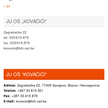
« jul
JU OŠ „KOVAČIĆI“
Zagrebačka 22
tel. 033/615-879
fax. 033/615-879
kovacici@bih.net.ba
JU OŠ “KOVAČIĆI”
Adresa:
Zagrebačka 22,
71000 Sarajevo, Bosna i Hercegovina
Telefon:
+387 33 815 501
Fax:
+387 33 615 879
E-mail:
kovacici@bih.net.ba