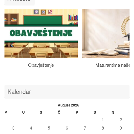
Obavještenje
Maturantima naše š
Kalendar
August 2026
P
U
S
Č
P
S
N
1
2
3
4
5
6
7
8
9