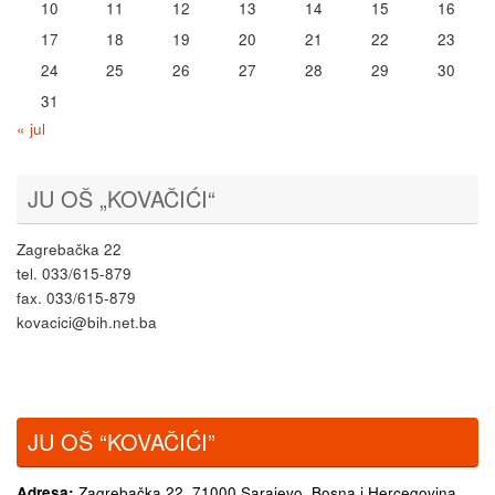
10
11
12
13
14
15
16
17
18
19
20
21
22
23
24
25
26
27
28
29
30
31
« jul
JU OŠ „KOVAČIĆI“
Zagrebačka 22
tel. 033/615-879
fax. 033/615-879
kovacici@bih.net.ba
JU OŠ “KOVAČIĆI”
Adresa:
Zagrebačka 22,
71000 Sarajevo, Bosna i Hercegovina