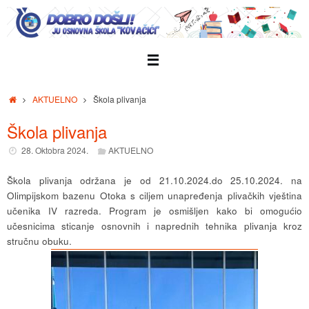
Skip
to
content
Home
AKTUELNO
Škola plivanja
Škola plivanja
28. Oktobra 2024.
AKTUELNO
Škola plivanja održana je od 21.10.2024.do 25.10.2024. na
Olimpijskom bazenu Otoka s ciljem unapređenja plivačkih vještina
učenika IV razreda. Program je osmišljen kako bi omogućio
učesnicima sticanje osnovnih i naprednih tehnika plivanja kroz
stručnu obuku.