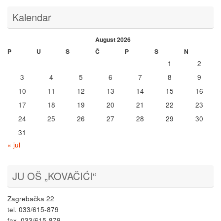
Kalendar
August 2026
P
U
S
Č
P
S
N
1
2
3
4
5
6
7
8
9
10
11
12
13
14
15
16
17
18
19
20
21
22
23
24
25
26
27
28
29
30
31
« jul
JU OŠ „KOVAČIĆI“
Zagrebačka 22
tel. 033/615-879
fax. 033/615-879