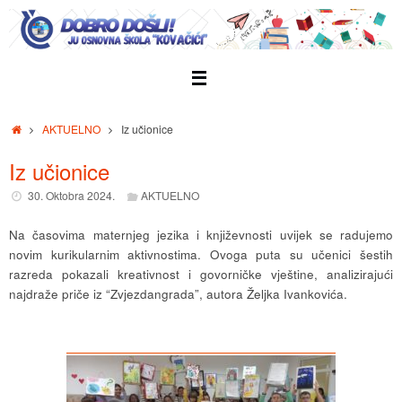
Skip
to
content
Home
AKTUELNO
Iz učionice
Iz učionice
30. Oktobra 2024.
AKTUELNO
Na časovima maternjeg jezika i književnosti uvijek se radujemo
novim kurikularnim aktivnostima. Ovoga puta su učenici šestih
razreda pokazali kreativnost i govorničke vještine, analizirajući
najdraže priče iz “Zvjezdangrada”, autora Željka Ivankovića.