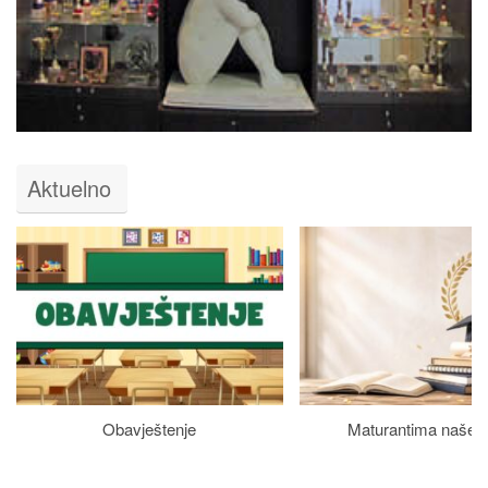
Aktuelno
Obavještenje
Maturantima naše š