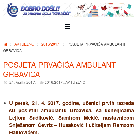
Skip
to
content
Home
AKTUELNO
2016/2017.
POSJETA PRVAČIĆA AMBULANTI
GRBAVICA
POSJETA PRVAČIĆA AMBULANTI
GRBAVICA
21. Aprila 2017.
2016/2017.
,
AKTUELNO
U petak, 21. 4. 2017. godine, učenici prvih razreda
su posjetili ambulantu Grbavica, sa učiteljicama
Lejlom Sadiković, Samirom Mekić, nastavnicom
Snježanom Čevriz – Husaković i učiteljem Remzom
Halilovićem.