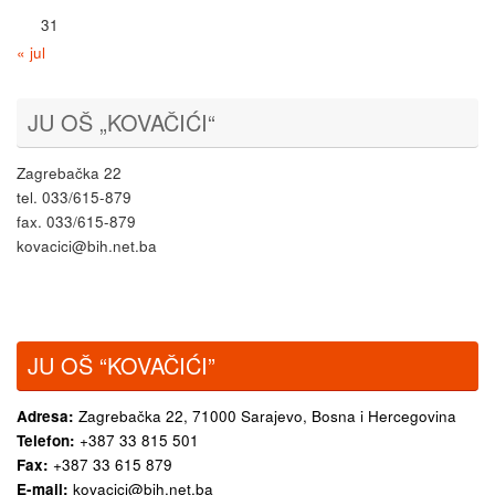
31
« jul
JU OŠ „KOVAČIĆI“
Zagrebačka 22
tel. 033/615-879
fax. 033/615-879
kovacici@bih.net.ba
JU OŠ “KOVAČIĆI”
Adresa:
Zagrebačka 22,
71000 Sarajevo, Bosna i Hercegovina
Telefon:
+387 33 815 501
Fax:
+387 33 615 879
E-mail:
kovacici@bih.net.ba