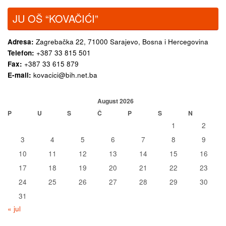
JU OŠ “KOVAČIĆI”
Adresa:
Zagrebačka 22,
71000 Sarajevo, Bosna i Hercegovina
Telefon:
+387 33 815 501
Fax:
+387 33 615 879
E-mail:
kovacici@bih.net.ba
August 2026
P
U
S
Č
P
S
N
1
2
3
4
5
6
7
8
9
10
11
12
13
14
15
16
17
18
19
20
21
22
23
24
25
26
27
28
29
30
31
« jul