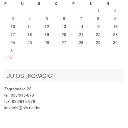
P
U
S
Č
P
S
N
1
2
3
4
5
6
7
8
9
10
11
12
13
14
15
16
17
18
19
20
21
22
23
24
25
26
27
28
29
30
31
« jul
JU OŠ „KOVAČIĆI“
Zagrebačka 22
tel. 033/615-879
fax. 033/615-879
kovacici@bih.net.ba