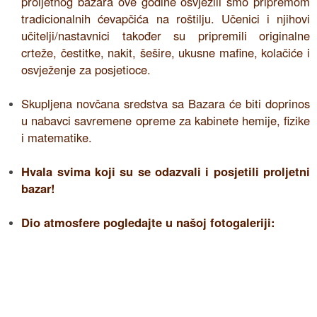
proljetnog bazara ove godine osvježili smo pripremom
tradicionalnih ćevapčića na roštilju. Učenici i njihovi
učitelji/nastavnici također su pripremili originalne
crteže, čestitke, nakit, šešire, ukusne mafine, kolačiće i
osvježenje za posjetioce.
Skupljena novčana sredstva sa Bazara će biti doprinos
u nabavci savremene opreme za kabinete hemije, fizike
i matematike.
Hvala svima koji su se odazvali i posjetili proljetni
bazar!
Dio atmosfere pogledajte u našoj fotogaleriji: