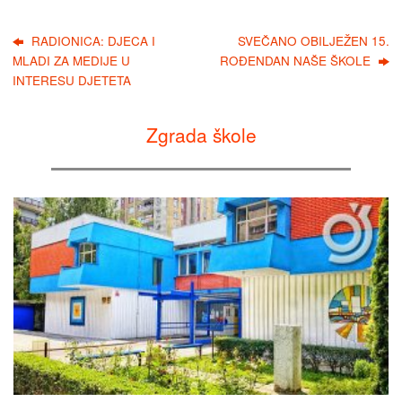
RADIONICA: DJECA I
SVEČANO OBILJEŽEN 15.
MLADI ZA MEDIJE U
ROĐENDAN NAŠE ŠKOLE
INTERESU DJETETA
Zgrada škole