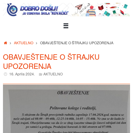
Skip
to
content
Home
AKTUELNO
OBAVJEŠTENJE O ŠTRAJKU UPOZORENJA
OBAVJEŠTENJE O ŠTRAJKU
UPOZORENJA
16. Aprila 2024.
AKTUELNO