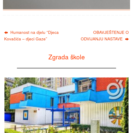
Humanost na djelu “Djeca
OBAVJEŠTENJE O
Kovačića – djeci Gaze”
ODVIJANJU NASTAVE
Zgrada škole