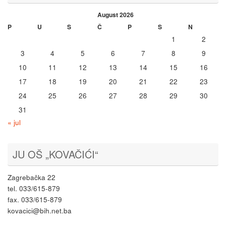
August 2026
P
U
S
Č
P
S
N
1
2
3
4
5
6
7
8
9
10
11
12
13
14
15
16
17
18
19
20
21
22
23
24
25
26
27
28
29
30
31
« jul
JU OŠ „KOVAČIĆI“
Zagrebačka 22
tel. 033/615-879
fax. 033/615-879
kovacici@bih.net.ba