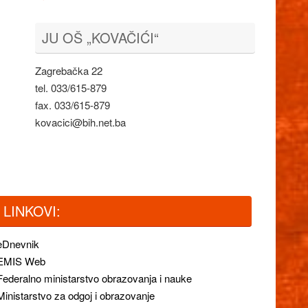
JU OŠ „KOVAČIĆI“
Zagrebačka 22
tel. 033/615-879
fax. 033/615-879
kovacici@bih.net.ba
LINKOVI:
eDnevnik
EMIS Web
Federalno ministarstvo obrazovanja i nauke
Ministarstvo za odgoj i obrazovanje