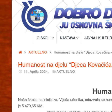
Skip
to
content
Skip
O ŠKOLI
NASTAVA
JAVNA I KULTU
to
content
Home
AKTUELNO
Humanost na djelu “Djeca Kovačića –
Humanost na djelu “Djeca Kovačića
11. Aprila 2024.
AKTUELNO
Human
Naša škola, na inicijativu Vijeća učenika, odazvala se hu
je 5 479,65 KM.
Naši učenici, roditelji, uposlenici imaju