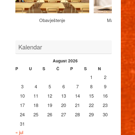
Obavještenje
Maturantima n
Kalendar
August 2026
P
U
S
Č
P
S
N
1
2
3
4
5
6
7
8
9
10
11
12
13
14
15
16
17
18
19
20
21
22
23
24
25
26
27
28
29
30
31
« jul