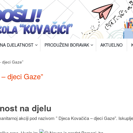
RNA DJELATNOST
PRODUŽENI BORAVAK
AKTUELNO
 djeci Gaze”
 – djeci Gaze”
ost na djelu
manitarnoj akciji pod nazivom ” Djeca Kovačića – djeci Gaze”. Iskuplj
 Veliko srce. Hvala im
Novac je predat Pomozi. ba.