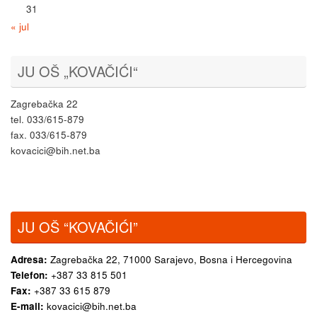
31
« jul
JU OŠ „KOVAČIĆI“
Zagrebačka 22
tel. 033/615-879
fax. 033/615-879
kovacici@bih.net.ba
JU OŠ “KOVAČIĆI”
Adresa:
Zagrebačka 22,
71000 Sarajevo, Bosna i Hercegovina
Telefon:
+387 33 815 501
Fax:
+387 33 615 879
E-mail:
kovacici@bih.net.ba