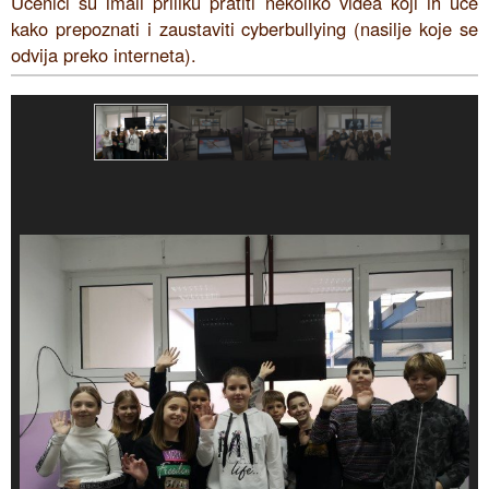
Učenici su imali priliku pratiti nekoliko videa koji ih uče
kako prepoznati i zaustaviti cyberbullying (nasilje koje se
odvija preko interneta).