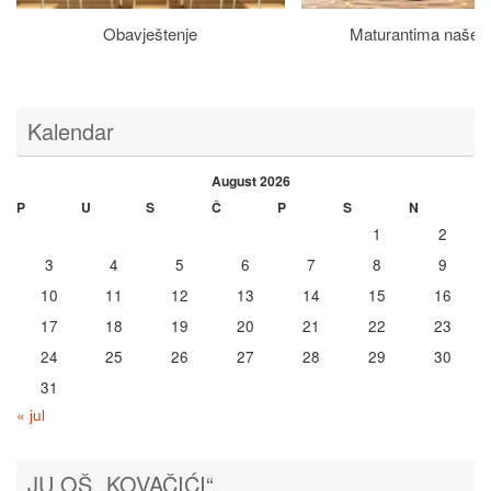
Obavještenje
Maturantima naše š
Kalendar
August 2026
P
U
S
Č
P
S
N
1
2
3
4
5
6
7
8
9
10
11
12
13
14
15
16
17
18
19
20
21
22
23
24
25
26
27
28
29
30
31
« jul
JU OŠ „KOVAČIĆI“