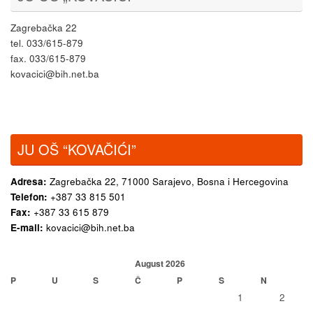
Zagrebačka 22
tel. 033/615-879
fax. 033/615-879
kovacici@bih.net.ba
JU OŠ “KOVAČIĆI”
Adresa:
Zagrebačka 22,
71000 Sarajevo, Bosna i Hercegovina
Telefon:
+387 33 815 501
Fax:
+387 33 615 879
E-mail:
kovacici@bih.net.ba
August 2026
P
U
S
Č
P
S
N
1
2