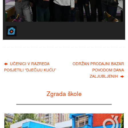
UČENICI V RAZREDA
ODRŽAN PRODAJNI BAZAR
POSJETILI “DJEČIJU KUĆU”
POVODOM DANA
ZALJUBLJENIH
Zgrada škole