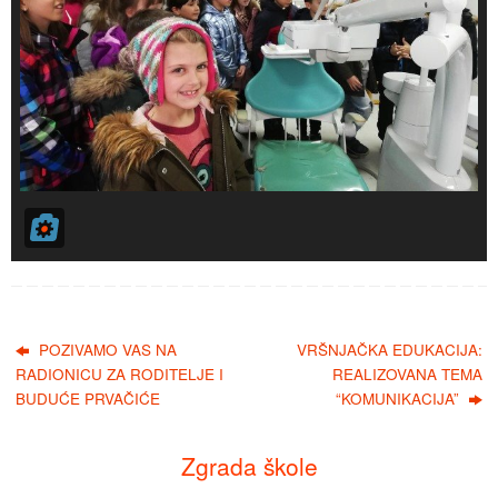
POZIVAMO VAS NA
VRŠNJAČKA EDUKACIJA:
RADIONICU ZA RODITELJE I
REALIZOVANA TEMA
BUDUĆE PRVAČIĆE
“KOMUNIKACIJA”
Zgrada škole