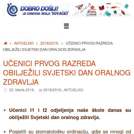
Skip
to
content
Home
AKTUELNO
2018/2019.
UČENICI PRVOG RAZREDA
OBILJEŽILI SVJETSKI DAN ORALNOG ZDRAVLJA
UČENICI PRVOG RAZREDA
OBILJEŽILI SVJETSKI DAN ORALNOG
ZDRAVLJA
20. Marta 2019.
2018/2019.
,
AKTUELNO
Učenici I1 i I2 odjeljenja naše škole danas su
obilježili Svjetski dan oralnog zdravlja.
Posjetili su stomatološku ordinaciju, gdje se mnogi od