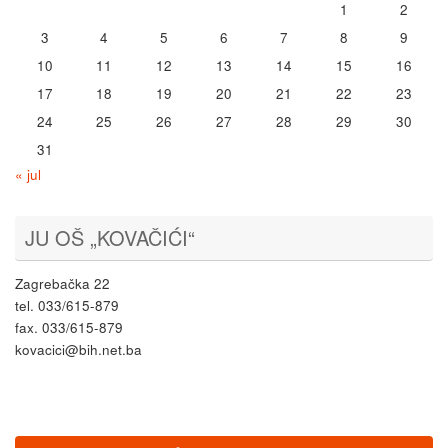
1
2
3
4
5
6
7
8
9
10
11
12
13
14
15
16
17
18
19
20
21
22
23
24
25
26
27
28
29
30
31
« jul
JU OŠ „KOVAČIĆI“
Zagrebačka 22
tel. 033/615-879
fax. 033/615-879
kovacici@bih.net.ba