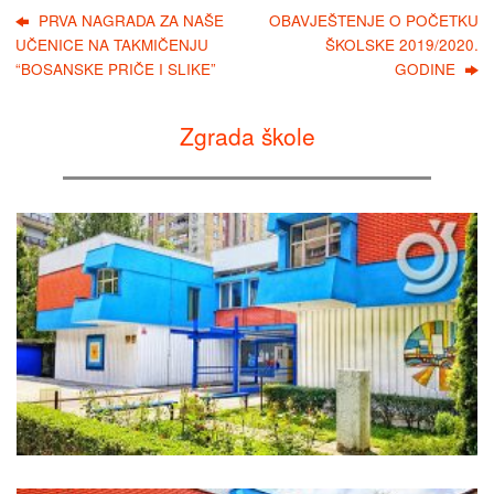
PRVA NAGRADA ZA NAŠE
OBAVJEŠTENJE O POČETKU
UČENICE NA TAKMIČENJU
ŠKOLSKE 2019/2020.
“BOSANSKE PRIČE I SLIKE”
GODINE
Zgrada škole