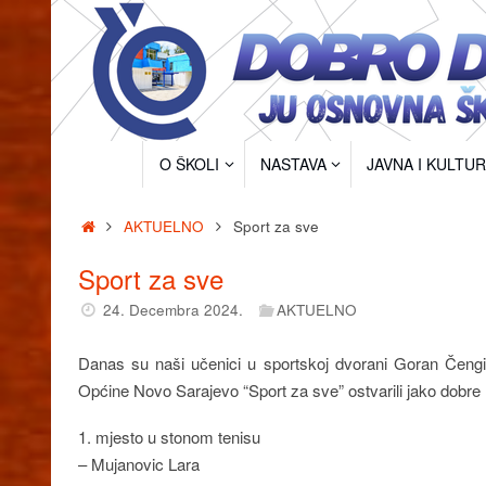
Skip
to
content
Skip
O ŠKOLI
NASTAVA
JAVNA I KULTU
to
content
Home
AKTUELNO
Sport za sve
Sport za sve
24. Decembra 2024.
AKTUELNO
Danas su naši učenici u sportskoj dvorani Goran Čengić
Općine Novo Sarajevo “Sport za sve” ostvarili jako dobre re
1. mjesto u stonom tenisu
– Mujanovic Lara