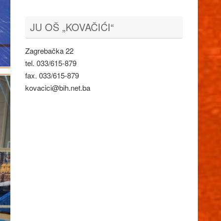
JU OŠ „KOVAČIĆI“
Zagrebačka 22
tel. 033/615-879
fax. 033/615-879
kovacici@bih.net.ba