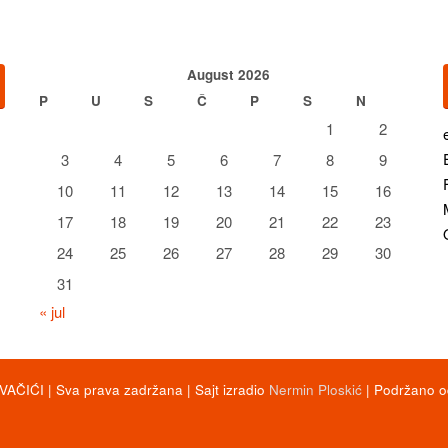
August 2026
P
U
S
Č
P
S
N
1
2
3
4
5
6
7
8
9
10
11
12
13
14
15
16
17
18
19
20
21
22
23
24
25
26
27
28
29
30
31
« jul
AČIĆI | Sva prava zadržana | Sajt izradio
Nermin Ploskić
| Podržano 