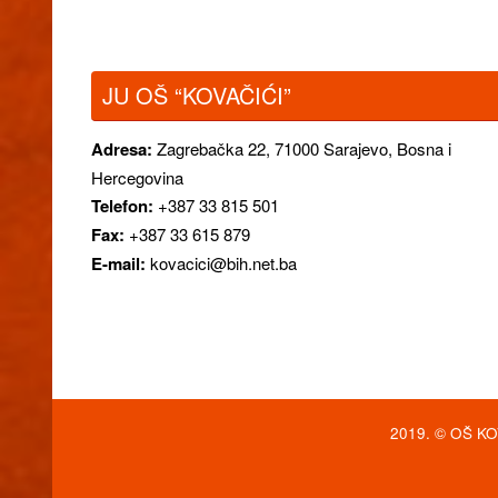
JU OŠ “KOVAČIĆI”
Adresa:
Zagrebačka 22,
71000 Sarajevo, Bosna i
Hercegovina
Telefon:
+387 33 815 501
Fax:
+387 33 615 879
E-mail:
kovacici@bih.net.ba
2019. © OŠ KOV