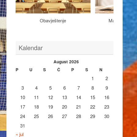
Obavještenje
Maturantima n
Kalendar
August 2026
P
U
S
Č
P
S
N
1
2
3
4
5
6
7
8
9
10
11
12
13
14
15
16
17
18
19
20
21
22
23
24
25
26
27
28
29
30
31
« jul