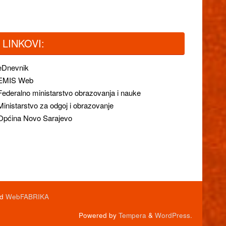
LINKOVI:
eDnevnik
EMIS Web
Federalno ministarstvo obrazovanja i nauke
Ministarstvo za odgoj i obrazovanje
Općina Novo Sarajevo
od
WebFABRIKA
Powered by
Tempera
&
WordPress.