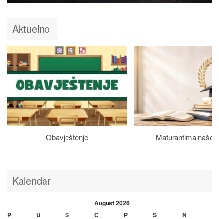
Aktuelno
Obavještenje
Maturantima naše š
Kalendar
August 2026
P
U
S
Č
P
S
N