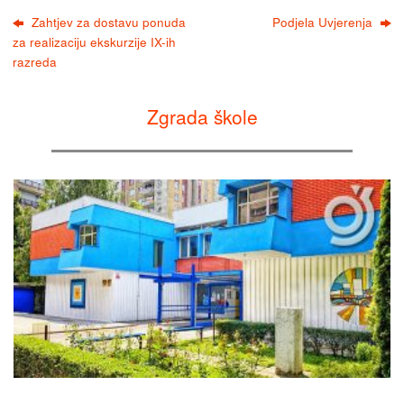
Zahtjev za dostavu ponuda
Podjela Uvjerenja
za realizaciju ekskurzije IX-ih
razreda
Zgrada škole