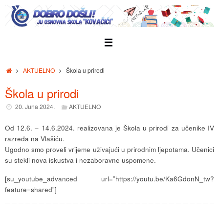
Skip
to
content
Home
AKTUELNO
Škola u prirodi
Škola u prirodi
20. Juna 2024.
AKTUELNO
Od 12.6. – 14.6.2024. realizovana je Škola u prirodi za učenike IV
razreda na Vlašiću.
Ugodno smo proveli vrijeme uživajući u prirodnim ljepotama. Učenici
su stekli nova iskustva i nezaboravne uspomene.
[su_youtube_advanced url=”https://youtu.be/Ka6GdonN_tw?
feature=shared”]