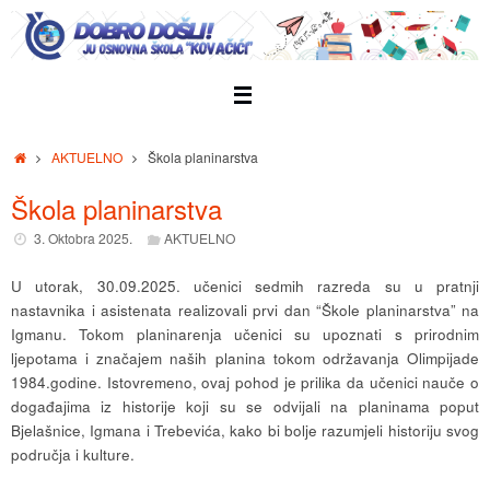
Skip
to
content
Home
AKTUELNO
Škola planinarstva
Škola planinarstva
3. Oktobra 2025.
AKTUELNO
U utorak, 30.09.2025. učenici sedmih razreda su u pratnji
nastavnika i asistenata realizovali prvi dan “Škole planinarstva” na
Igmanu. Tokom planinarenja učenici su upoznati s prirodnim
ljepotama i značajem naših planina tokom održavanja Olimpijade
1984.godine. Istovremeno, ovaj pohod je prilika da učenici nauče o
događajima iz historije koji su se odvijali na planinama poput
Bjelašnice, Igmana i Trebevića, kako bi bolje razumjeli historiju svog
područja i kulture.