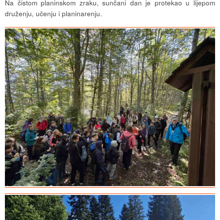
Na čistom planinskom zraku, sunčani dan je protekao u lijepom
druženju, učenju i planinarenju.