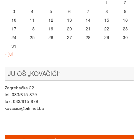
1
2
3
4
5
6
7
8
9
10
11
12
13
14
15
16
17
18
19
20
21
22
23
24
25
26
27
28
29
30
31
« jul
JU OŠ „KOVAČIĆI“
Zagrebačka 22
tel. 033/615-879
fax. 033/615-879
kovacici@bih.net.ba