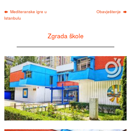
Mediteranske igre u
Obavještenje
Istanbulu
Zgrada škole