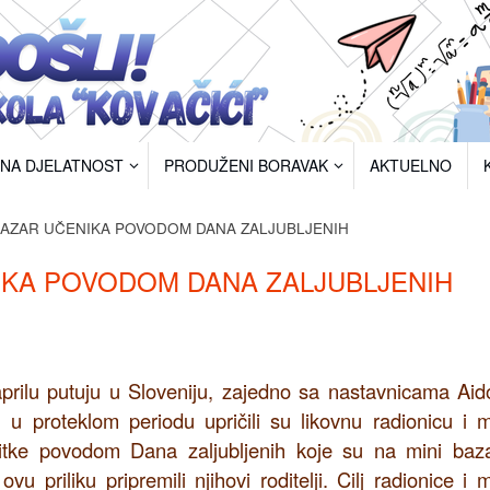
RNA DJELATNOST
PRODUŽENI BORAVAK
AKTUELNO
 BAZAR UČENIKA POVODOM DANA ZALJUBLJENIH
NIKA POVODOM DANA ZALJUBLJENIH
aprilu putuju u Sloveniju, zajedno sa nastavnicama Ai
 u proteklom periodu upričili su likovnu radionicu i m
stitke povodom Dana zaljubljenih koje su na mini baz
 priliku pripremili njihovi roditelji. Cilj radionice i m