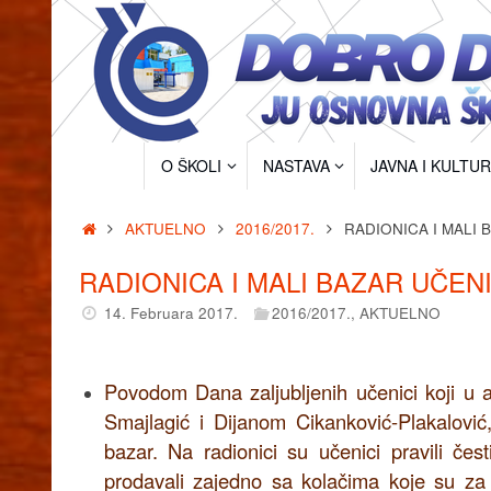
Skip
to
content
Skip
O ŠKOLI
NASTAVA
JAVNA I KULTU
to
content
Home
AKTUELNO
2016/2017.
RADIONICA I MALI
RADIONICA I MALI BAZAR UČE
14. Februara 2017.
2016/2017.
,
AKTUELNO
Povodom Dana zaljubljenih učenici koji u 
Smajlagić i Dijanom Cikanković-Plakalović,
bazar. Na radionici su učenici pravili če
prodavali zajedno sa kolačima koje su za ovu