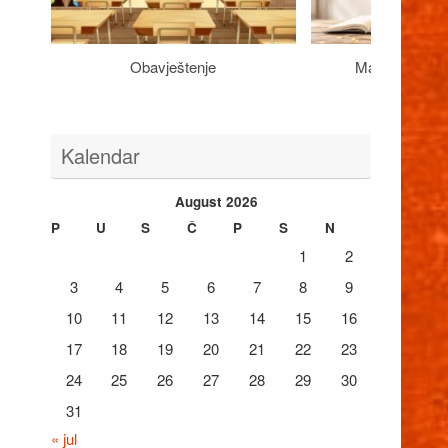
Obavještenje
Maturantima n
Kalendar
August 2026
P
U
S
Č
P
S
N
1
2
3
4
5
6
7
8
9
10
11
12
13
14
15
16
17
18
19
20
21
22
23
24
25
26
27
28
29
30
31
« jul