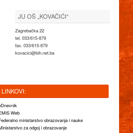
JU OŠ „KOVAČIĆI“
Zagrebačka 22
tel. 033/615-879
fax. 033/615-879
kovacici@bih.net.ba
LINKOVI:
eDnevnik
EMIS Web
Federalno ministarstvo obrazovanja i nauke
Ministarstvo za odgoj i obrazovanje