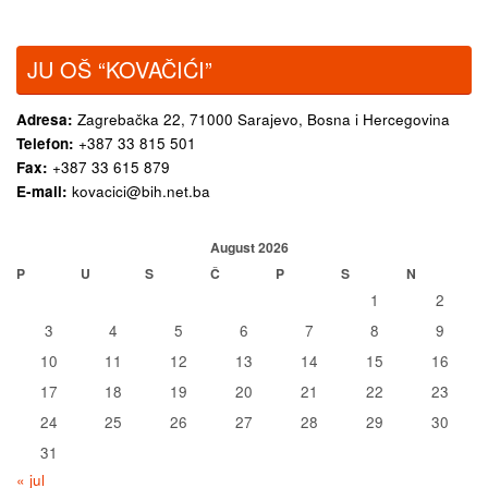
JU OŠ “KOVAČIĆI”
Adresa:
Zagrebačka 22,
71000 Sarajevo, Bosna i Hercegovina
Telefon:
+387 33 815 501
Fax:
+387 33 615 879
E-mail:
kovacici@bih.net.ba
August 2026
P
U
S
Č
P
S
N
1
2
3
4
5
6
7
8
9
10
11
12
13
14
15
16
17
18
19
20
21
22
23
24
25
26
27
28
29
30
31
« jul