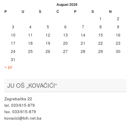
August 2026
P
U
S
Č
P
S
N
1
2
3
4
5
6
7
8
9
10
11
12
13
14
15
16
17
18
19
20
21
22
23
24
25
26
27
28
29
30
31
« jul
JU OŠ „KOVAČIĆI“
Zagrebačka 22
tel. 033/615-879
fax. 033/615-879
kovacici@bih.net.ba