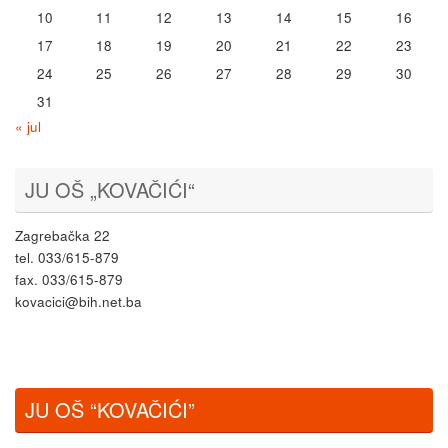
10
11
12
13
14
15
16
17
18
19
20
21
22
23
24
25
26
27
28
29
30
31
« jul
JU OŠ „KOVAČIĆI“
Zagrebačka 22
tel. 033/615-879
fax. 033/615-879
kovacici@bih.net.ba
JU OŠ “KOVAČIĆI”