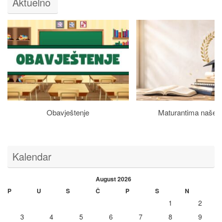
Aktuelno
Obavještenje
Maturantima naše š
Kalendar
August 2026
P
U
S
Č
P
S
N
1
2
3
4
5
6
7
8
9