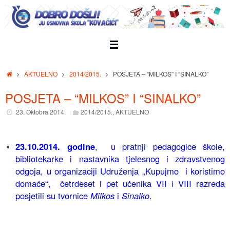
Skip
to
content
Home
AKTUELNO
2014/2015.
POSJETA – “MILKOS” I “SINALKO”
POSJETA – “MILKOS” I “SINALKO”
23. Oktobra 2014.
2014/2015.
,
AKTUELNO
23.10.2014. godine
, u pratnji pedagogice škole,
bibliotekarke i nastavnika tjelesnog i zdravstvenog
odgoja, u organizaciji Udruženja „Kupujmo i koristimo
domaće“, četrdeset i pet učenika VII i VIII razreda
posjetili su tvornice
Milkos
i
Sinalko
.