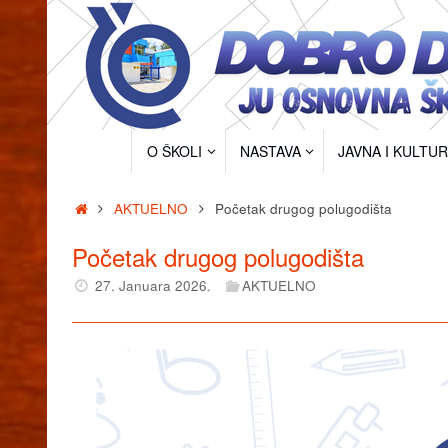
Skip
to
content
Skip
O ŠKOLI
NASTAVA
JAVNA I KULTU
to
content
Home
AKTUELNO
Početak drugog polugodišta
Početak drugog polugodišta
27. Januara 2026.
AKTUELNO