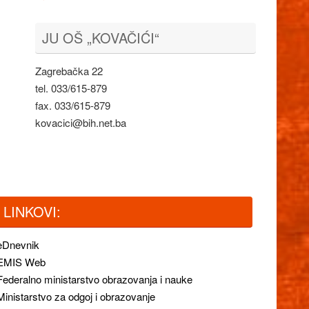
JU OŠ „KOVAČIĆI“
Zagrebačka 22
tel. 033/615-879
fax. 033/615-879
kovacici@bih.net.ba
LINKOVI:
eDnevnik
EMIS Web
Federalno ministarstvo obrazovanja i nauke
Ministarstvo za odgoj i obrazovanje