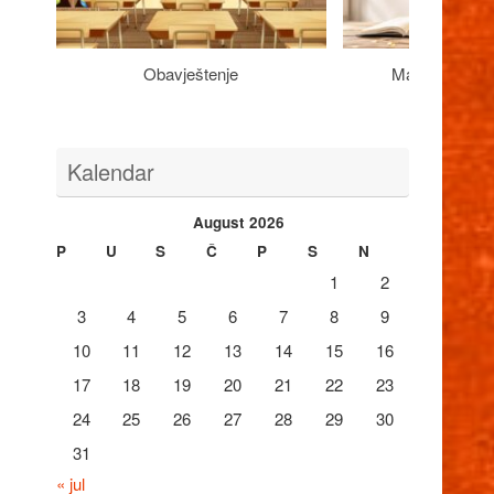
Obavještenje
Maturantima n
Kalendar
August 2026
P
U
S
Č
P
S
N
1
2
3
4
5
6
7
8
9
10
11
12
13
14
15
16
17
18
19
20
21
22
23
24
25
26
27
28
29
30
31
« jul