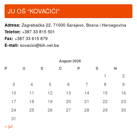
JU OŠ “KOVAČIĆI”
Adresa:
Zagrebačka 22,
71000 Sarajevo, Bosna i Hercegovina
Telefon:
+387 33 815 501
Fax:
+387 33 615 879
E-mail:
kovacici@bih.net.ba
August 2026
P
U
S
Č
P
S
N
1
2
3
4
5
6
7
8
9
10
11
12
13
14
15
16
17
18
19
20
21
22
23
24
25
26
27
28
29
30
31
« jul