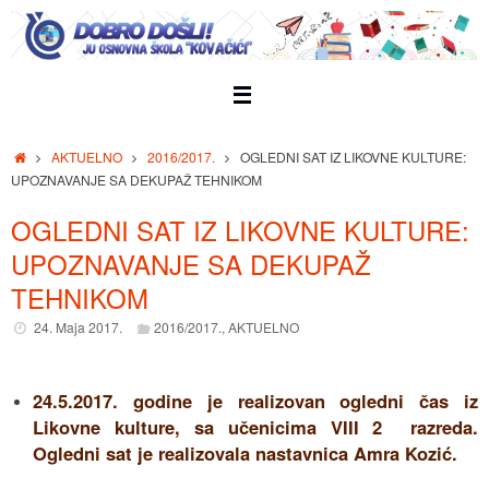
Skip
to
content
Home
AKTUELNO
2016/2017.
OGLEDNI SAT IZ LIKOVNE KULTURE:
UPOZNAVANJE SA DEKUPAŽ TEHNIKOM
OGLEDNI SAT IZ LIKOVNE KULTURE:
UPOZNAVANJE SA DEKUPAŽ
TEHNIKOM
24. Maja 2017.
2016/2017.
,
AKTUELNO
24.5.2017. godine je realizovan ogledni čas iz
Likovne kulture, sa učenicima VIII 2 razreda.
Ogledni sat je realizovala nastavnica Amra Kozić.