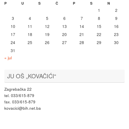
P
U
S
Č
P
S
N
1
2
3
4
5
6
7
8
9
10
11
12
13
14
15
16
17
18
19
20
21
22
23
24
25
26
27
28
29
30
31
« jul
JU OŠ „KOVAČIĆI“
Zagrebačka 22
tel. 033/615-879
fax. 033/615-879
kovacici@bih.net.ba