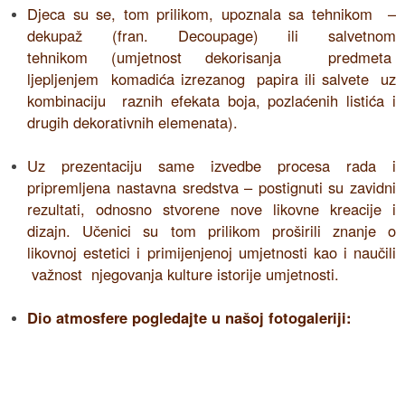
Djeca su se, tom prilikom, upoznala sa tehnikom –
dekupaž (fran. Decoupage) ili salvetnom
tehnikom (umjetnost dekorisanja predmeta
ljepljenjem komadića izrezanog papira ili salvete uz
kombinaciju raznih efekata boja, pozlaćenih listića i
drugih dekorativnih elemenata).
Uz prezentaciju same izvedbe procesa rada i
pripremljena nastavna sredstva – postignuti su zavidni
rezultati, odnosno stvorene nove likovne kreacije i
dizajn. Učenici su tom prilikom proširili znanje o
likovnoj estetici i primijenjenoj umjetnosti kao i naučili
važnost njegovanja kulture istorije umjetnosti.
Dio atmosfere pogledajte u našoj fotogaleriji: