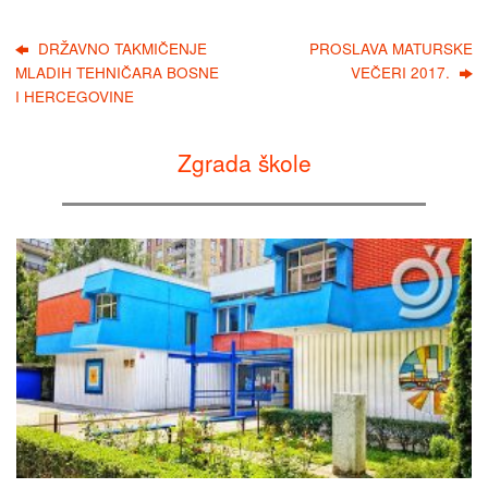
DRŽAVNO TAKMIČENJE
PROSLAVA MATURSKE
MLADIH TEHNIČARA BOSNE
VEČERI 2017.
I HERCEGOVINE
Zgrada škole