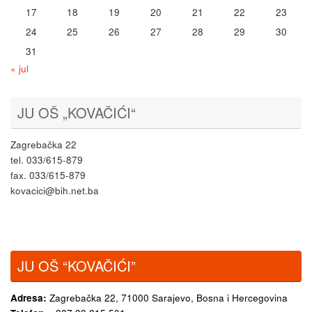
17
18
19
20
21
22
23
24
25
26
27
28
29
30
31
« jul
JU OŠ „KOVAČIĆI“
Zagrebačka 22
tel. 033/615-879
fax. 033/615-879
kovacici@bih.net.ba
JU OŠ “KOVAČIĆI”
Adresa:
Zagrebačka 22,
71000 Sarajevo, Bosna i Hercegovina