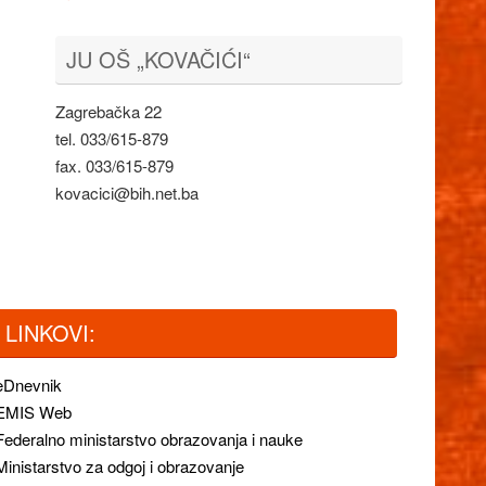
JU OŠ „KOVAČIĆI“
Zagrebačka 22
tel. 033/615-879
fax. 033/615-879
kovacici@bih.net.ba
LINKOVI:
eDnevnik
EMIS Web
Federalno ministarstvo obrazovanja i nauke
Ministarstvo za odgoj i obrazovanje