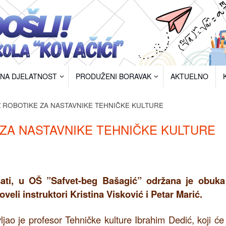
RNA DJELATNOST
PRODUŽENI BORAVAK
AKTUELNO
 ROBOTIKE ZA NASTAVNIKE TEHNIČKE KULTURE
ZA NASTAVNIKE TEHNIČKE KULTURE
sati, u OŠ ”Safvet-beg Bašagić” održana je obuka
eli instruktori Kristina Visković i Petar Marić.
ljao je profesor Tehničke kulture Ibrahim Dedić, koji će