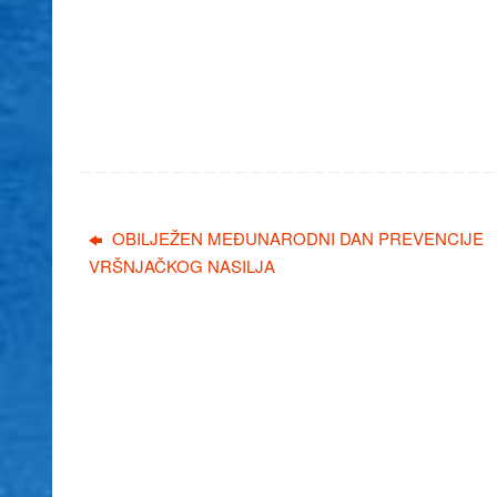
OBILJEŽEN MEĐUNARODNI DAN PREVENCIJE
VRŠNJAČKOG NASILJA