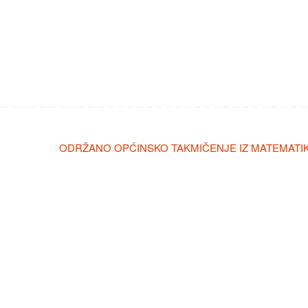
ODRŽANO OPĆINSKO TAKMIČENJE IZ MATEMATI