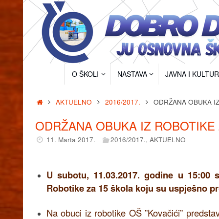
Skip
to
content
Skip
O ŠKOLI
NASTAVA
JAVNA I KULTU
to
content
Home
AKTUELNO
2016/2017.
ODRŽANA OBUKA IZ
ODRŽANA OBUKA IZ ROBOTIKE 
11. Marta 2017.
2016/2017.
,
AKTUELNO
U subotu, 11.03.2017. godine u 15:00 
Robotike za 15 škola koju su uspješno prov
Na obuci iz robotike OŠ ”Kovačići” predstav