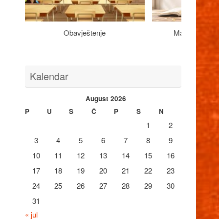
Obavještenje
Maturantima n
Kalendar
August 2026
P
U
S
Č
P
S
N
1
2
3
4
5
6
7
8
9
10
11
12
13
14
15
16
17
18
19
20
21
22
23
24
25
26
27
28
29
30
31
« jul