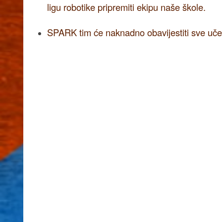
ligu robotike pripremiti ekipu naše škole.
SPARK tim će naknadno obavijestiti sve učes